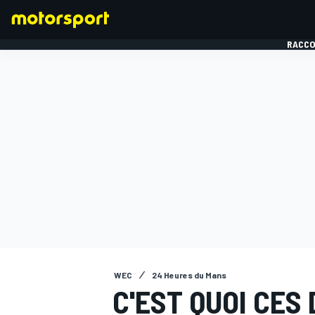
RACCO
FORMULE 1
WEC
24 Heures du Mans
C'EST QUOI CES