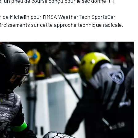
i un pneu de course conçu pour le sec donne-t-il
 de Michelin pour l'IMSA WeatherTech SportsCar
rcissements sur cette approche technique radicale.