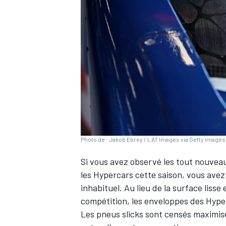
WRC
Photo de : Jakob Ebrey / LAT Images via Getty Images
Si vous avez observé les tout nouvea
les Hypercars cette saison, vous ave
WEC
inhabituel. Au lieu de la surface lisse
compétition, les enveloppes des Hyper
Les pneus slicks sont censés maximise