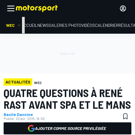
WEC
ACCUEIL
NEWS
GALERIES PHOTO
VIDÉOS
CALENDRIER
RÉSULT
ACTUALITÉS
WEC
QUATRE QUESTIONS À RENÉ
RAST AVANT SPA ET LE MANS
Basile Davoine
Publié:
22 avr. 2015, 16:03
AJOUTER COMME SOURCE PRIVILÉGIÉE