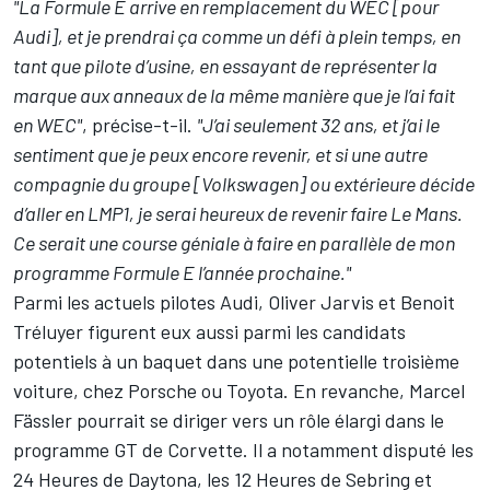
"La Formule E arrive en remplacement du WEC [pour
Audi], et je prendrai ça comme un défi à plein temps, en
tant que pilote d’usine, en essayant de représenter la
marque aux anneaux de la même manière que je l’ai fait
en WEC"
, précise-t-il.
"J’ai seulement 32 ans, et j’ai le
sentiment que je peux encore revenir, et si une autre
compagnie du groupe [Volkswagen] ou extérieure décide
d’aller en LMP1, je serai heureux de revenir faire Le Mans.
Ce serait une course géniale à faire en parallèle de mon
programme Formule E l’année prochaine."
Parmi les actuels pilotes Audi,
Oliver Jarvis
et
Benoit
Tréluyer
figurent eux aussi parmi les candidats
potentiels à un baquet dans une potentielle troisième
voiture, chez Porsche ou Toyota. En revanche,
Marcel
Fässler
pourrait se diriger vers un rôle élargi dans le
programme GT de Corvette. Il a notamment disputé les
24 Heures de Daytona, les 12 Heures de Sebring et