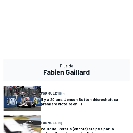
Plus de
Fabien Gaillard
FORMULE 1
16 h
Il y a 20 ans, Jenson Button décrochait sa
première victoire en F1
FORMULE 1
8 j
Pourquoi Pérez a (encore) été pris par la