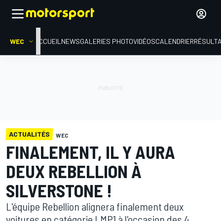
WEC
ACCUEIL
NEWS
GALERIES PHOTO
VIDÉOS
CALENDRIER
RÉSULT
ACTUALITÉS
WEC
FINALEMENT, IL Y AURA
DEUX REBELLION À
SILVERSTONE !
L'équipe Rebellion alignera finalement deux
voitures en catégorie LMP1 à l'occasion des 4