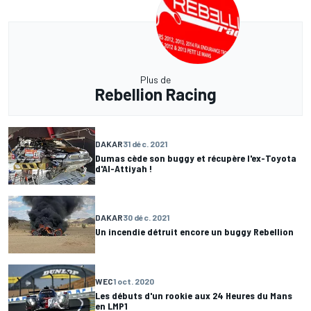
Plus de
Rebellion Racing
DAKAR
31 déc. 2021
Dumas cède son buggy et récupère l'ex-Toyota
d'Al-Attiyah !
DAKAR
30 déc. 2021
Un incendie détruit encore un buggy Rebellion
WEC
1 oct. 2020
Les débuts d'un rookie aux 24 Heures du Mans
en LMP1