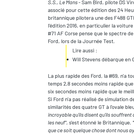
S.S., Le Mans -
Sam Bird, pilote DS Vir
associé pour cette édition des 24 Heu
britannique pilotera une des F488 GTE
l'édition 2016, en particulier la voitur
#71 AF Corse pense que le spectre de
Ford, lors de la Journée Test.
Lire aussi :
Will Stevens débarque en G
La plus rapide des Ford, la #69, n'a 
temps 2,8 secondes moins rapide que c
six secondes moins rapide que le meill
Si Ford n'a pas réalisé de simulation 
similarités des quatre GT à l'ovale bl
incroyable qu'ils disent qu'ils souffren
les neuf",
s'est étonné le Britannique.
que ce soit quelque chose dont nous a