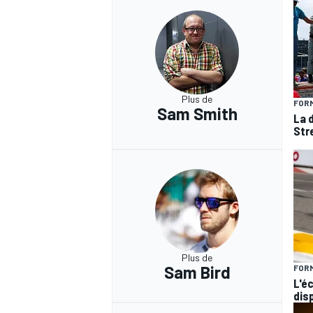
Plus de
FORM
Sam Smith
La 
Str
Plus de
Sam Bird
FORM
L'é
dis