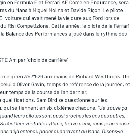
gin en Formula E et Ferrari AF Corse en Endurance, sera
res du Mans à Miguel Molina et Davide Rigon. Le pilote
, voiture qui avait mené la vie dure aux Ford lors de
e du Risi Competizione. Cette année, le pilote de la Ferrari
 la Balance des Performances a joué dans le rythme des
TE Am par "choix de carrière"
tourné qu'en 3'57''526 aux mains de Richard Westbrook. Un
elui d'Oliver Gavin, temps de référence de la journée, et
eur temps de la course de l'an dernier.
de qualifications, Sam Bird se questionne sur les
eu, qui se tiennent en six dixièmes chacune.
"Je trouve ça
t quand leurs pilotes sont aussi proches les uns des autres,
"Si c'est leur véritable rythme, bravo à eux, mais je ne pense
yons déjà entendu parler auparavant au Mans. Disons-le