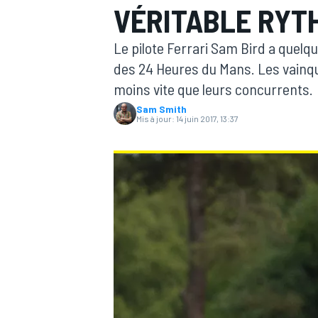
VÉRITABLE RYTH
Le pilote Ferrari Sam Bird a quelq
des 24 Heures du Mans. Les vainqu
moins vite que leurs concurrents.
Sam Smith
MOTOGP
Mis à jour:
14 juin 2017, 13:37