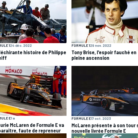
ULE 1
24 déc. 2022
FORMULE 1
29 nov. 2022
déchirante histoire de Philippe
Tony Brise, l'espoir fauché en
eiff
pleine ascension
ULE E
1 a
FORMULE E
17 oct. 2023
curie McLaren de Formule E va
McLaren présente à son tour 
paraître, faute de repreneur
nouvelle livrée Formule E