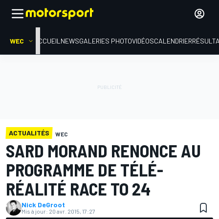
WEC
ACCUEIL
NEWS
GALERIES PHOTO
VIDÉOS
CALENDRIER
RÉSULT
ACTUALITÉS
WEC
SARD MORAND RENONCE AU
PROGRAMME DE TÉLÉ-
RÉALITÉ RACE TO 24
Nick DeGroot
Mis à jour:
20 avr. 2015, 17:27