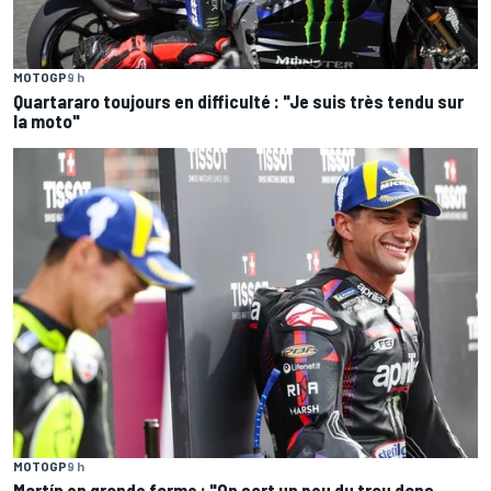
MOTOGP
9 h
Quartararo toujours en difficulté : "Je suis très tendu sur
la moto"
MOTOGP
9 h
Martín en grande forme : "On sort un peu du trou dans