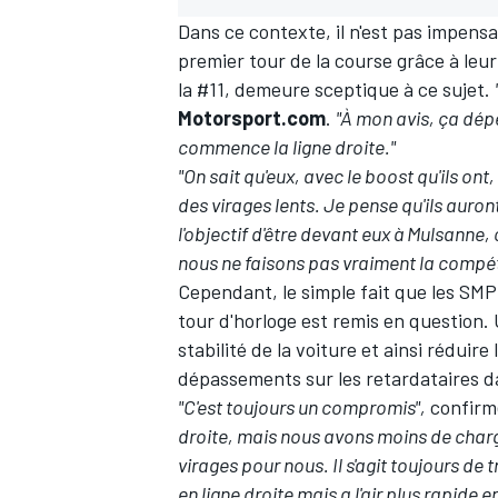
Dans ce contexte, il n'est pas impensa
premier tour de la course grâce à leu
la #11, demeure sceptique à ce sujet.
Motorsport.com
.
"À mon avis, ça dépe
commence la ligne droite."
"On sait qu'eux, avec le boost qu'ils ont,
des virages lents. Je pense qu'ils auron
l'objectif d'être devant eux à Mulsanne, 
nous ne faisons pas vraiment la compét
Cependant, le simple fait que les SMP 
tour d'horloge est remis en question.
stabilité de la voiture et ainsi réduire 
dépassements sur les retardataires da
"C'est toujours un compromis",
confirm
droite, mais nous avons moins de charge
virages pour nous. Il s'agit toujours de 
en ligne droite mais a l'air plus rapide e