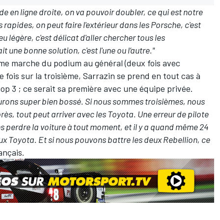
ide en ligne droite, on va pouvoir doubler, ce qui est notre
s rapides, on peut faire l'extérieur dans les Porsche, c'est
u légère, c'est délicat d'aller chercher tous les
 une bonne solution, c'est l'une ou l’autre."
ème marche du podium au général (deux fois avec
 fois sur la troisième, Sarrazin se prend en tout cas à
op 3 ; ce serait sa première avec une équipe privée.
urons super bien bossé. Si nous sommes troisièmes, nous
rès, tout peut arriver avec les Toyota. Une erreur de pilote
ons perdre la voiture à tout moment, et il y a quand même 24
 deux Toyota. Et si nous pouvons battre les deux Rebellion, ce
ançais.