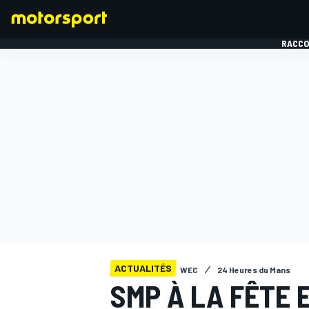
RACCO
FORMULE 1
ACTUALITÉS
WEC
24 Heures du Mans
SMP À LA FÊTE 