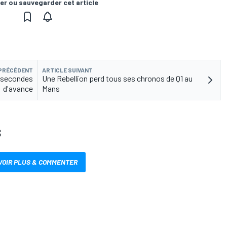
er ou sauvegarder cet article
 PRÉCÉDENT
ARTICLE SUIVANT
x secondes
Une Rebellion perd tous ses chronos de Q1 au
d'avance
Mans
S
VOIR PLUS & COMMENTER