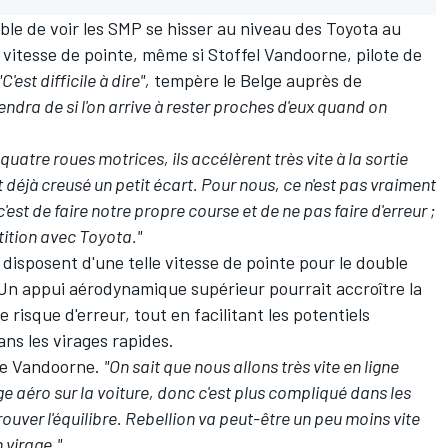
ble de voir les SMP se hisser au niveau des Toyota au
r vitesse de pointe, même si
Stoffel Vandoorne
, pilote de
"C'est difficile à dire",
tempère le Belge auprès de
ndra de si l'on arrive à rester proches d'eux quand on
 quatre roues motrices, ils accélèrent très vite à la sortie
t déjà creusé un petit écart. Pour nous, ce n'est pas vraiment
c'est de faire notre propre course et de ne pas faire d'erreur ;
ition avec Toyota."
disposent d'une telle vitesse de pointe pour le double
 Un appui aérodynamique supérieur pourrait accroître la
le risque d'erreur, tout en facilitant les potentiels
ns les virages rapides.
e Vandoorne.
"On sait que nous allons très vite en ligne
 aéro sur la voiture, donc c'est plus compliqué dans les
trouver l'équilibre. Rebellion va peut-être un peu moins vite
n virage."