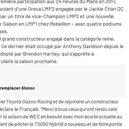
première participation aux 24 Heures du Mans en 2017,
 volant d'une Oreca LMP2 engagée par le Jackie Chan DC
par un titre de vice-Champion LMP2 et une nouvelle
per Saison en LMP1 chez Rebellion – avec quatre podiums
ses.
l grand constructeur engagé dans la catégorie reine,
. Ce dernier était occupé par
Anthony Davidson
depuis le
 adopté par
Brendon Hartley
, qui s'apprête à
laire la saison prochaine.
 remplacer Alonso
iciel Toyota Gazoo Racing et de rejoindre un constructeur
éclare le Français.
"Merci à tous ceux qui ont rendu cela
inir la saison de WEC en beauté avec mon écurie actuelle au
ent de piloter la TS050 Hybrid à nouveau et de faire partie