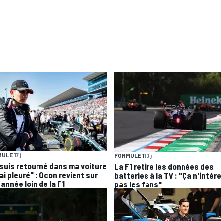
ULE 1
7 j
FORMULE 1
10 j
 suis retourné dans ma voiture
La F1 retire les données des
'ai pleuré" : Ocon revient sur
batteries à la TV : "Ça n'intér
année loin de la F1
pas les fans"