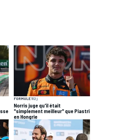
FORMULE 1
12 j
Norris juge qu'il était
esse
"simplement meilleur" que Piastri
en Hongrie