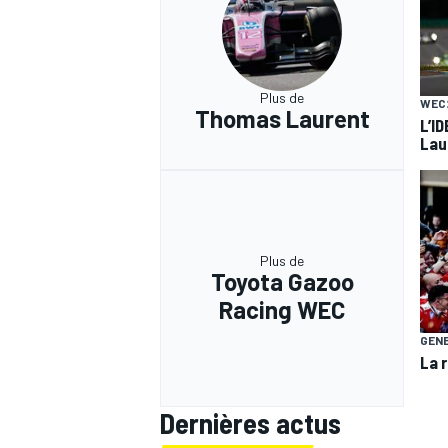
Plus de
WEC
Thomas Laurent
L’I
Lau
Plus de
Toyota Gazoo
Racing WEC
GEN
La 
Dernières actus