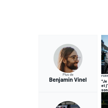
Plus de
FORM
Benjamin Vinel
"Je
et j
son 