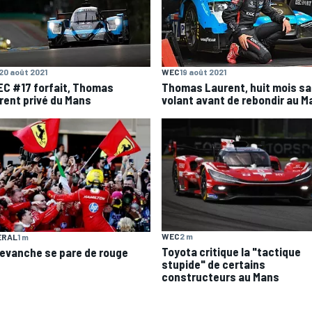
20 août 2021
WEC
19 août 2021
DEC #17 forfait, Thomas
Thomas Laurent, huit mois s
rent privé du Mans
volant avant de rebondir au M
WEC
2 m
ERAL
1 m
Toyota critique la "tactique
revanche se pare de rouge
stupide" de certains
constructeurs au Mans