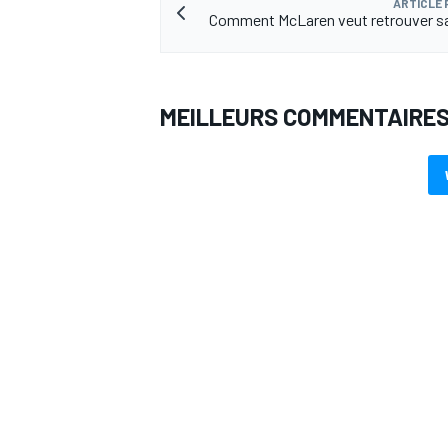
ARTICLE
Comment McLaren veut retrouver sa
MEILLEURS COMMENTAIRE
AUTRES CHAMPIONNATS