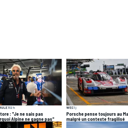
ULE 1
12 h
WEC
1 j
tore : "Je ne sais pas
Porsche pense toujours au M
rquoi Alpine ne gagne pas"
malgré un contexte fragilisé