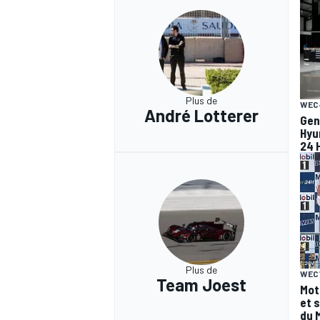
Plus de
WEC
André Lotterer
Gen
Hyu
24 
Plus de
WEC
Team Joest
Mot
et 
du 