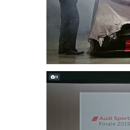
WRC
11
WEC