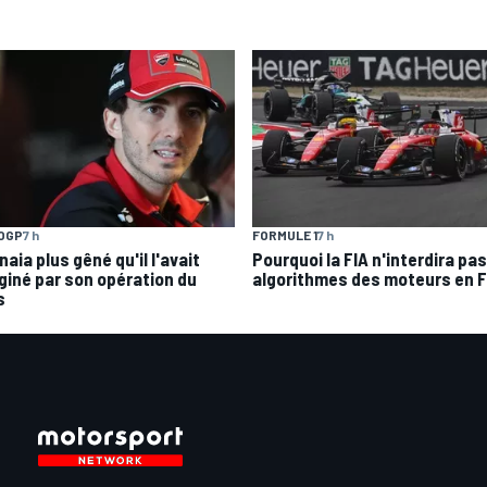
OGP
7 h
FORMULE 1
7 h
aia plus gêné qu'il l'avait
Pourquoi la FIA n'interdira pas
giné par son opération du
algorithmes des moteurs en F
s