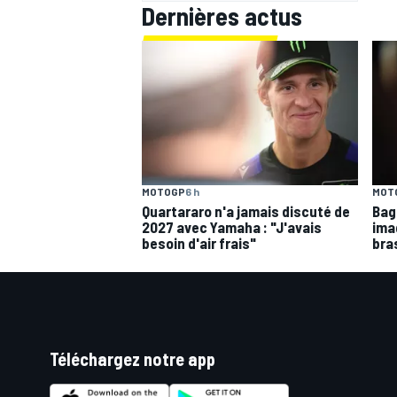
Dernières actus
MOTOGP
6 h
MOT
Quartararo n'a jamais discuté de
Bagn
2027 avec Yamaha : "J'avais
ima
besoin d'air frais"
bra
Téléchargez notre app