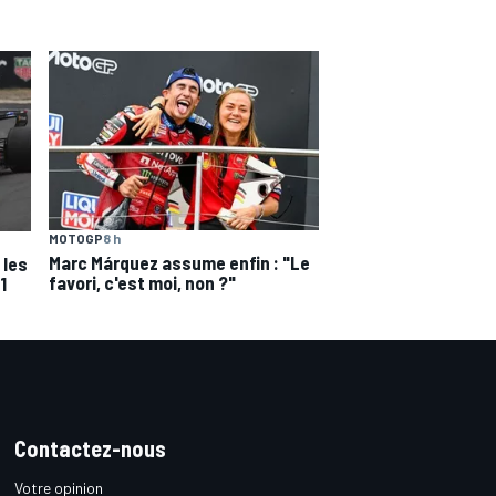
MOTOGP
8 h
Marc Márquez assume enfin : "Le
 les
favori, c'est moi, non ?"
1
Contactez-nous
Votre opinion