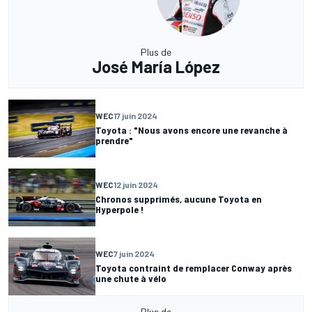
Plus de
José María López
WEC
17 juin 2024
Toyota : "Nous avons encore une revanche à
prendre"
WEC
12 juin 2024
Chronos supprimés, aucune Toyota en
Hyperpole !
WEC
7 juin 2024
Toyota contraint de remplacer Conway après
une chute à vélo
Plus de