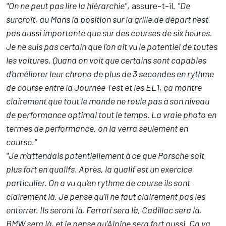
"On ne peut pas lire la hiérarchie"
, assure-t-il.
"De
surcroît, au Mans la position sur la grille de départ n'est
pas aussi importante que sur des courses de six heures.
Je ne suis pas certain que l'on ait vu le potentiel de toutes
les voitures. Quand on voit que certains sont capables
d'améliorer leur chrono de plus de 3 secondes en rythme
de course entre la Journée Test et les EL1, ça montre
clairement que tout le monde ne roule pas à son niveau
de performance optimal tout le temps. La vraie photo en
termes de performance, on la verra seulement en
course."
"Je m'attendais potentiellement à ce que Porsche soit
plus fort en qualifs. Après, la qualif est un exercice
particulier. On a vu qu'en rythme de course ils sont
clairement là. Je pense qu'il ne faut clairement pas les
enterrer. Ils seront là, Ferrari sera là, Cadillac sera là,
BMW sera là, et je pense qu'Alpine sera fort aussi. Ça va