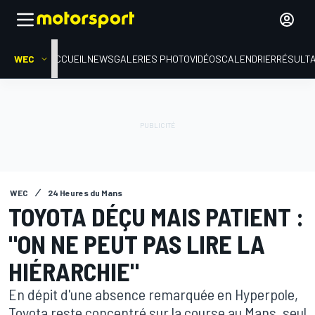
WEC
ACCUEIL
NEWS
GALERIES PHOTO
VIDÉOS
CALENDRIER
RÉSULT
WEC
24 Heures du Mans
TOYOTA DÉÇU MAIS PATIENT :
"ON NE PEUT PAS LIRE LA
HIÉRARCHIE"
En dépit d'une absence remarquée en Hyperpole,
Toyota reste concentré sur la course au Mans, seul