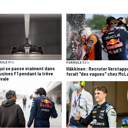
ULE 1
11 h
FORMULE 1
12 h
qui se passe vraiment dans
Häkkinen : Recruter Verstapp
 usines F1 pendant la trêve
ferait "des vagues" chez McL
ivale