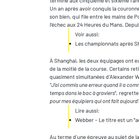
terminé aux cinquième et sixième rang
Un an après avoir conquis la couronne
son bien, qui file entre les mains de P
l'échec aux 24 Heures du Mans. Depuis
Voir aussi:
Les championnats après S
À Shanghai, les deux équipages ont eu
de la moitié de la course. Certains re
quasiment simultanées d'
Alexander 
"J’ai commis une erreur quand il a com
temps dans le bac à graviers"
, regrette
pour mes équipiers qui ont fait aujourd’h
Lire aussi:
Webber - Le titre est un "
Au terme d'une épreuve au sujet de laqu