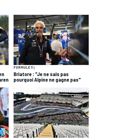
FORMULE 1
1 j
en
Briatore : "Je ne sais pas
aren
pourquoi Alpine ne gagne pas"