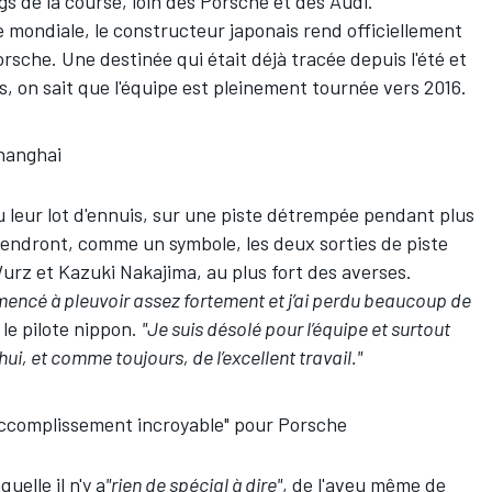
s de la course, loin des Porsche et des Audi.
 mondiale, le constructeur japonais rend officiellement
orsche. Une destinée qui était déjà tracée depuis l'été et
, on sait que l'équipe est pleinement tournée vers 2016.
hanghai
 leur lot d'ennuis, sur une piste détrempée pendant plus
tiendront, comme un symbole, les deux sorties de piste
Wurz
et
Kazuki Nakajima
, au plus fort des averses.
mencé à pleuvoir assez fortement et j’ai perdu beaucoup de
 le pilote nippon.
"Je suis désolé pour l’équipe et surtout
ui, et comme toujours, de l’excellent travail."
accomplissement incroyable" pour Porsche
elle il n'y a
"rien de spécial à dire"
, de l'aveu même de