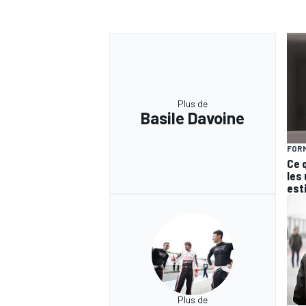
Plus de
Basile Davoine
FORM
Ce 
les
est
Plus de