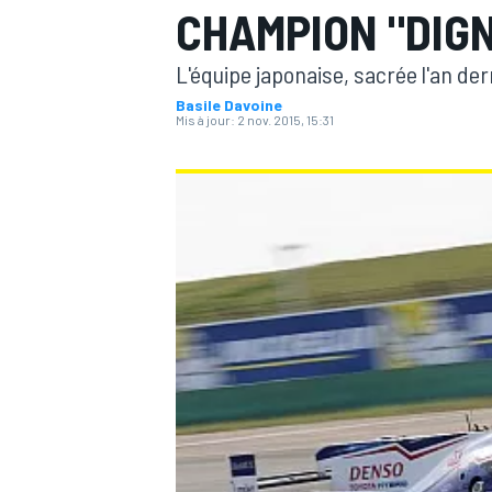
CHAMPION "DIGN
L'équipe japonaise, sacrée l'an dern
Basile Davoine
Mis à jour:
2 nov. 2015, 15:31
MOTOGP