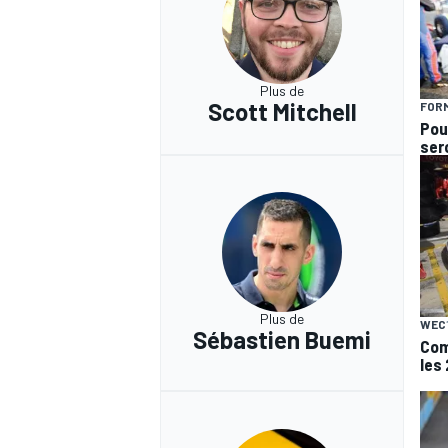
Plus de
Scott Mitchell
FORM
Pou
ser
Plus de
WEC
Sébastien Buemi
Com
les