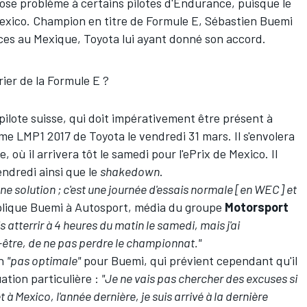
, pose problème à certains pilotes d'Endurance, puisque le
exico. Champion en titre de Formule E,
Sébastien Buemi
es au Mexique, Toyota lui ayant donné son accord.
rier de la Formule E ?
 pilote suisse, qui doit impérativement être présent à
 LMP1 2017 de Toyota le vendredi 31 mars. Il s'envolera
, où il arrivera tôt le samedi pour l'ePrix de Mexico. Il
endredi ainsi que le
shakedown
.
une solution ; c'est une journée d'essais normale [en WEC] et
plique Buemi à Autosport, média du groupe
Motorsport
is atterrir à 4 heures du matin le samedi, mais j'ai
t-être, de ne pas perdre le championnat."
on
"pas optimale"
pour Buemi, qui prévient cependant qu'il
uation particulière :
"Je ne vais pas chercher des excuses si
à Mexico, l'année dernière, je suis arrivé à la dernière