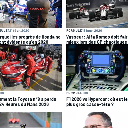
ULE 1
21 févr. 2020
FORMULE 1
5 janv. 2020
rquoi les progrès de Honda ne
Vasseur : Alfa Romeo doit fair
ont évidents qu'en 2020
mieux lors des GP chaotiques
1 m
FORMULE 1
1 m
ment la Toyota n°8 a perdu
F1 2026 vs Hypercar : où est le
 24 Heures du Mans 2026
plus gros casse-tête ?