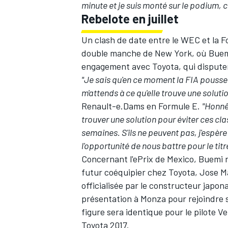
minute et je suis monté sur le podium, c
Rebelote en juillet
Un clash de date entre le WEC et la F
double manche de New York, où Buemi 
engagement avec Toyota, qui disputer
"Je sais qu'en ce moment la FIA pousse tr
m'attends à ce qu'elle trouve une solutio
Renault-e.Dams en Formule E.
"Honnê
trouver une solution pour éviter ces cla
semaines. S'ils ne peuvent pas, j'espèr
l'opportunité de nous battre pour le titr
Concernant l'ePrix de Mexico, Buemi n
futur coéquipier chez Toyota,
Jose M
officialisée
par le constructeur japonai
présentation à Monza pour rejoindre 
figure sera identique pour le pilote V
Toyota 2017.