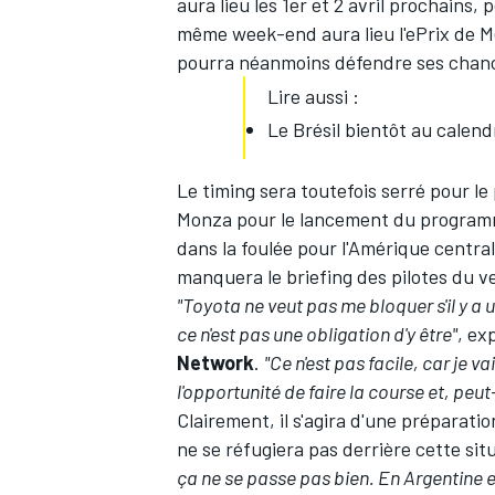
aura lieu les 1er et 2 avril prochains
même week-end aura lieu l'ePrix de M
pourra néanmoins défendre ses chanc
Lire aussi :
Le Brésil bientôt au calend
Le timing sera toutefois serré pour le
Monza pour le lancement du programme
dans la foulée pour l'Amérique centrale
manquera le briefing des pilotes du v
"Toyota ne veut pas me bloquer s'il y a 
ce n'est pas une obligation d'y être"
, ex
Network
.
"Ce n'est pas facile, car je va
l'opportunité de faire la course et, peu
Clairement, il s'agira d'une préparati
ne se réfugiera pas derrière cette sit
ça ne se passe pas bien. En Argentine et 