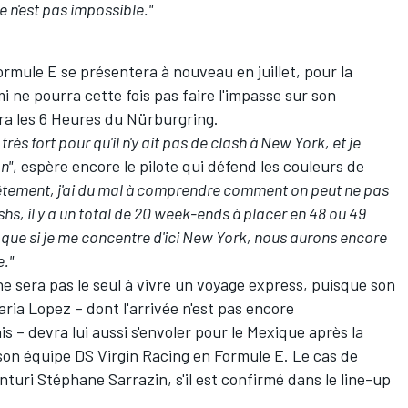
e n'est pas impossible."
ormule E se présentera à nouveau en juillet, pour la
ne pourra cette fois pas faire l'impasse sur son
a les 6 Heures du Nürburgring.
ès fort pour qu'il n'y ait pas de clash à New York, et je
n"
, espère encore le pilote qui défend les couleurs de
tement, j'ai du mal à comprendre comment on peut ne pas
shs, il y a un total de 20 week-ends à placer en 48 ou 49
e que si je me concentre d'ici New York, nous aurons encore
e."
e sera pas le seul à vivre un voyage express, puisque son
aria Lopez
– dont l'arrivée n'est
pas encore
s – devra lui aussi s'envoler pour le Mexique après la
son équipe DS Virgin Racing en Formule E. Le cas de
enturi
Stéphane Sarrazin
, s'il est confirmé dans le line-up