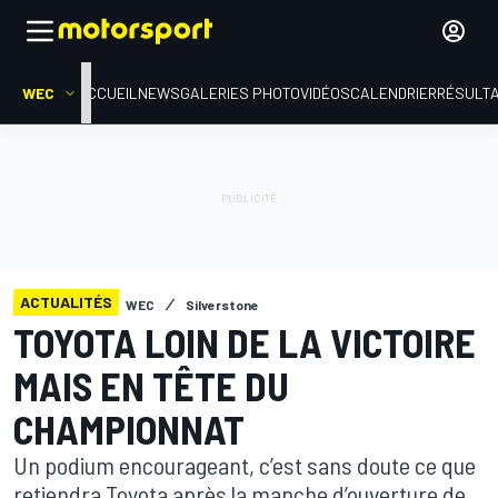
WEC
ACCUEIL
NEWS
GALERIES PHOTO
VIDÉOS
CALENDRIER
RÉSULT
ACTUALITÉS
WEC
Silverstone
TOYOTA LOIN DE LA VICTOIRE
MAIS EN TÊTE DU
CHAMPIONNAT
Un podium encourageant, c’est sans doute ce que
retiendra Toyota après la manche d’ouverture de