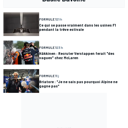
FORMULE 1
21 h
Ce qui se passe vraiment dans les usines F1
pendant la trêve estivale
FORMULE 1
23 h
Häkkinen : Recruter Verstappen ferait "des
vagues" chez McLaren
FORMULE 1
1 j
Briatore : "Je ne sais pas pourquoi Alpine ne
gagne pas"