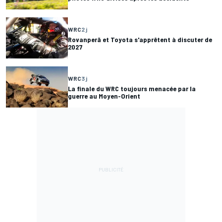
WRC
2 j
Rovanperä et Toyota s'apprêtent à discuter de
2027
WRC
3 j
La finale du WRC toujours menacée par la
guerre au Moyen-Orient