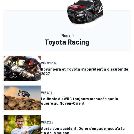
Plus de
Toyota Racing
WRC
23 h
Rovanperä et Toyota s'apprêtent à discuter de
2027
WRC
1 j
La finale du WRC toujours menacée par la
guerre au Moyen-Orient
WRC
2 j
Après son accident, Ogier s'engage jusqu'à la
fin de la saison