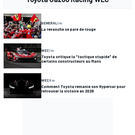
GENERAL
1 m
La revanche se pare de rouge
WEC
1 m
Toyota critique la "tactique stupide" de
certains constructeurs au Mans
WEC
8 m
Comment Toyota remanie son Hypercar pour
retrouver la victoire en 2026