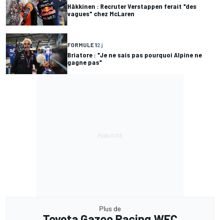
Häkkinen : Recruter Verstappen ferait "des
vagues" chez McLaren
FORMULE 1
2 j
Briatore : "Je ne sais pas pourquoi Alpine ne
gagne pas"
Plus de
Toyota Gazoo Racing WEC