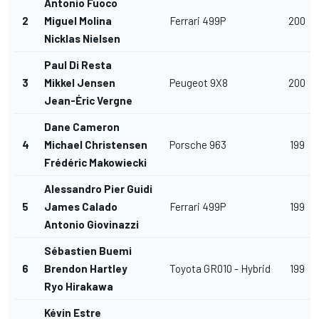
Antonio Fuoco
2
Miguel Molina
Ferrari 499P
200
Nicklas Nielsen
Paul Di Resta
3
Mikkel Jensen
Peugeot 9X8
200
Jean-Éric Vergne
Dane Cameron
4
Michael Christensen
Porsche 963
199
Frédéric Makowiecki
Alessandro Pier Guidi
5
James Calado
Ferrari 499P
199
Antonio Giovinazzi
Sébastien Buemi
6
Brendon Hartley
Toyota GR010 - Hybrid
199
Ryo Hirakawa
Kévin Estre