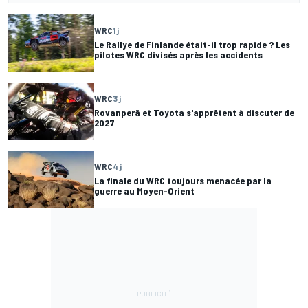
WRC
1 j
Le Rallye de Finlande était-il trop rapide ? Les
pilotes WRC divisés après les accidents
WRC
3 j
Rovanperä et Toyota s'apprêtent à discuter de
2027
WRC
4 j
La finale du WRC toujours menacée par la
guerre au Moyen-Orient