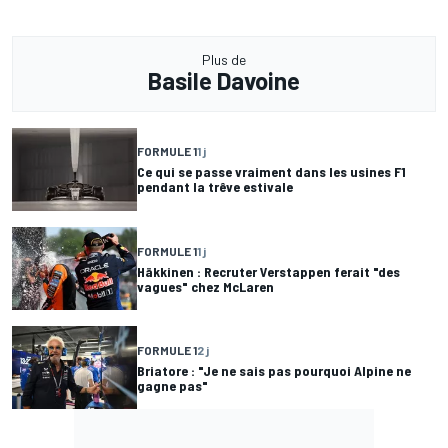
Plus de
Basile Davoine
FORMULE 1
1 j
Ce qui se passe vraiment dans les usines F1
pendant la trêve estivale
FORMULE 1
1 j
Häkkinen : Recruter Verstappen ferait "des
vagues" chez McLaren
FORMULE 1
2 j
Briatore : "Je ne sais pas pourquoi Alpine ne
gagne pas"