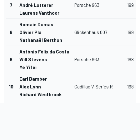
7
André Lotterer
Porsche 963
199
Laurens Vanthoor
Romain Dumas
8
Olivier Pla
Glickenhaus 007
199
Nathanaël Berthon
António Félix da Costa
9
Will Stevens
Porsche 963
198
Ye Yifei
Earl Bamber
10
Alex Lynn
Cadillac V-Series.R
198
Richard Westbrook