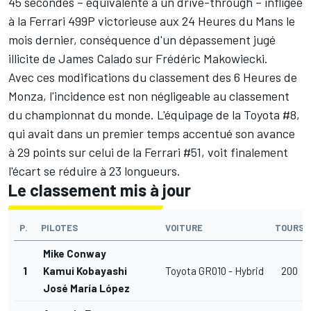
45 secondes – équivalente à un drive-through – infligée
à la Ferrari 499P victorieuse aux 24 Heures du Mans le
mois dernier, conséquence d'un dépassement jugé
illicite de
James Calado
sur
Frédéric Makowiecki
.
Avec ces modifications du classement des 6 Heures de
Monza, l'incidence est non négligeable au classement
du championnat du monde. L'équipage de la Toyota #8,
qui avait dans un premier temps accentué son avance
à 29 points sur celui de la Ferrari #51, voit finalement
l'écart se réduire à 23 longueurs.
Le classement mis à jour
P.
PILOTES
VOITURE
TOURS
Mike Conway
1
Kamui Kobayashi
Toyota GR010 - Hybrid
200
José María López