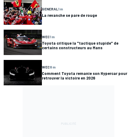
GENERAL
1 m
La revanche se pare de rouge
WEC
1 m
Toyota critique la "tactique stupide" de
certains constructeurs au Mans
WEC
8 m
Comment Toyota remanie son Hypercar pour
retrouver la victoire en 2026