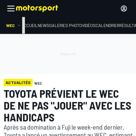
WEC
ACCUEIL
NEWS
GALERIES PHOTO
VIDÉOS
CALENDRIER
RÉSULT
ACTUALITÉS
WEC
TOYOTA PRÉVIENT LE WEC
DE NE PAS "JOUER" AVEC LES
HANDICAPS
Après sa domination à Fuji le week-end dernier,
Toyota a lancé un avertissement au WEC, estimant