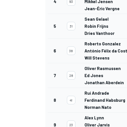
4
Mikkel Jensen
93
Jean-Éric Vergne
Sean Gelael
5
Robin Frijns
31
Dries Vanthoor
Roberto Gonzalez
6
António Félix da Cos
38
Will Stevens
Oliver Rasmussen
7
Ed Jones
28
Jonathan Aberdein
Rui Andrade
8
Ferdinand Habsburg
41
Norman Nato
Alex Lynn
9
Oliver Jarvis
23