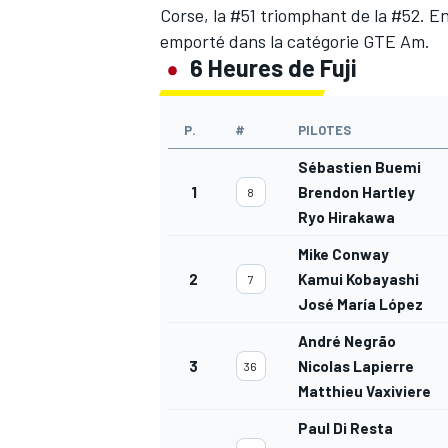
Corse, la #51 triomphant de la #52. En
emporté dans la catégorie GTE Am.
6 Heures de Fuji
P.
#
PILOTES
Sébastien Buemi
1
Brendon Hartley
8
Ryo Hirakawa
Mike Conway
2
Kamui Kobayashi
7
José María López
André Negrão
3
Nicolas Lapierre
36
Matthieu Vaxiviere
Paul Di Resta