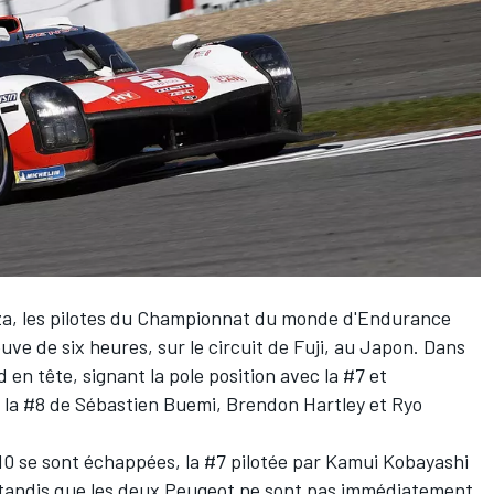
za, les pilotes du Championnat du monde d'Endurance
ve de six heures, sur le circuit de Fuji, au Japon. Dans
 en tête, signant la pole position avec la #7 et
 la #8 de
Sébastien Buemi
,
Brendon Hartley
et
Ryo
0 se sont échappées, la #7 pilotée par
Kamui Kobayashi
, tandis que les deux Peugeot ne sont pas immédiatement