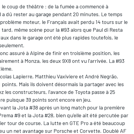
e, le coup de théâtre : de la fumée a commencé à
l
a dû rester au garage pendant 20 minutes. Le temps
problème moteur, le Français avait perdu 14 tours sur le
s tard, même scène pour la #93 alors que
Paul di Resta
vaux dans le garage ont été plus rapides toutefois, le
 seulement.
c assuré à Alpine de finir en troisième position, les
irement à Monza, les deux 9X8 ont vu l'arrivée. La #93
tième.
icolas Lapierre,
Matthieu Vaxiviere
et André Negrão,
points. Mais ils doivent désormais la partager avec les
z les constructeurs, l'avance de Toyota passe à 25
tre puisque 39 points sont encore en jeu.
vant la Jota #38 après un long match pour la première
rema #9 et la Jota #28, bien qu'elle ait été percutée par
ier tour de course. La lutte en GTE Pro a été beaucoup
 eu un net avantage sur Porsche et Corvette. Doublé AF