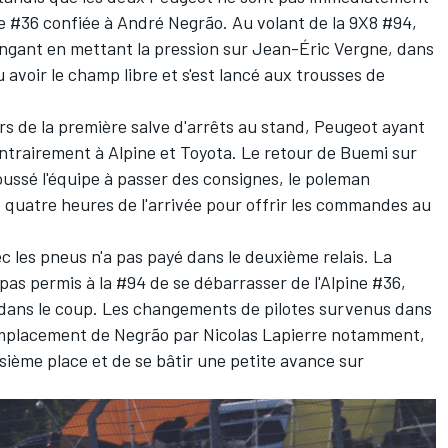
ne #36 confiée à
André Negrão
. Au volant de la 9X8 #94,
ringant en mettant la pression sur
Jean-Éric Vergne
, dans
 avoir le champ libre et s'est lancé aux trousses de
ors de la première salve d'arrêts au stand, Peugeot ayant
ntrairement à Alpine et Toyota. Le retour de Buemi sur
oussé l'équipe à passer des consignes, le poleman
 quatre heures de l'arrivée pour offrir les commandes au
c les pneus n'a pas payé dans le deuxième relais. La
as permis à la #94 de se débarrasser de l'Alpine #36,
s dans le coup. Les changements de pilotes survenus dans
remplacement de Negrão par
Nicolas Lapierre
notamment,
isième place et de se bâtir une petite avance sur