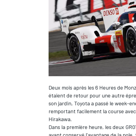
WRC
Deux mois après les 6 Heures de Mon
étaient de retour pour une autre épreu
son jardin, Toyota a passé le week-end
WEC
remportant facilement la course avec
Hirakawa
.
Dans la première heure, les deux GR01
ayant conservé l'avantage de la pole