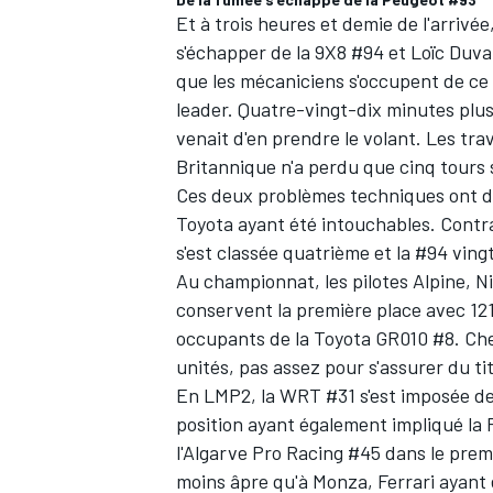
Et à trois heures et demie de l'arrivé
s'échapper de la 9X8 #94 et
Loïc Duva
que les mécaniciens s'occupent de ce 
leader. Quatre-vingt-dix minutes plu
venait d'en prendre le volant. Les tra
AUTRES CHAMPIONNATS
Britannique n'a perdu que cinq tours
Ces deux problèmes techniques ont don
Toyota ayant été intouchables. Contra
s'est classée quatrième et la #94 ving
Au championnat, les pilotes Alpine, N
conservent la première place avec 121 
occupants de la Toyota GR010 #8. Che
unités, pas assez pour s'assurer du ti
En LMP2, la WRT #31 s'est imposée de
position ayant également impliqué la P
l'Algarve Pro Racing #45 dans le prem
moins âpre qu'à Monza, Ferrari ayant