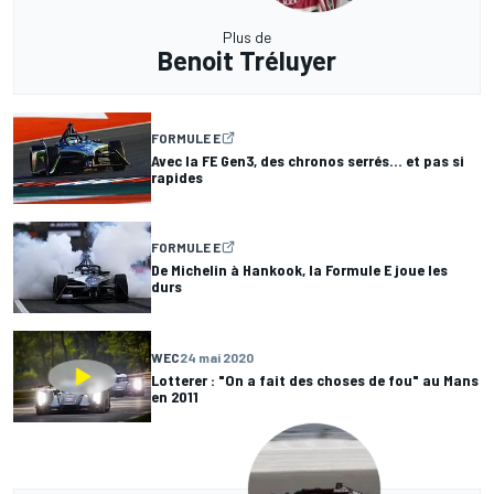
Plus de
Benoit Tréluyer
FORMULE E
Avec la FE Gen3, des chronos serrés… et pas si
rapides
FORMULE E
De Michelin à Hankook, la Formule E joue les
durs
WEC
24 mai 2020
Lotterer : "On a fait des choses de fou" au Mans
en 2011