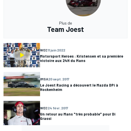
Plus de
Team Joest
WEC
11 juin 2022
Motorsport Heroes : Kristensen et sa première
victoire aux 24H du Mans
IMSA
20 sept. 2017
Le Joest Racing a découvert le Mazda DPi à
Hockenheim
WEC
24 févr. 2017
Un retour au Mans "très probable" pour Di
Grassi