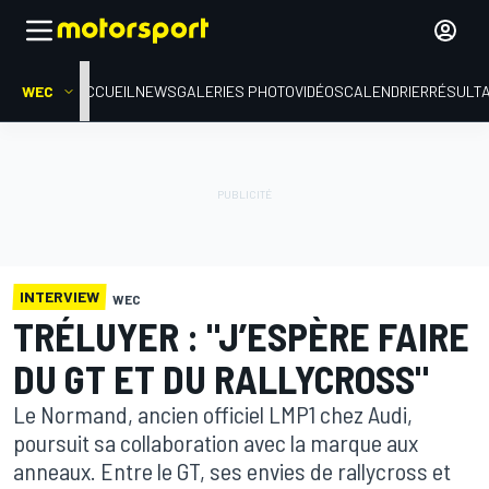
WEC
ACCUEIL
NEWS
GALERIES PHOTO
VIDÉOS
CALENDRIER
RÉSULT
INTERVIEW
WEC
TRÉLUYER : "J’ESPÈRE FAIRE
DU GT ET DU RALLYCROSS"
Le Normand, ancien officiel LMP1 chez Audi,
poursuit sa collaboration avec la marque aux
anneaux. Entre le GT, ses envies de rallycross et