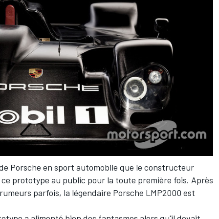
e de Porsche en sport automobile que le constructeur
r ce prototype au public pour la toute première fois. Après
e rumeurs parfois, la légendaire Porsche LMP2000 est
otype a alimenté bien des fantasmes alors qu'il devait