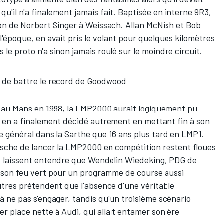
u'il n'a finalement jamais fait. Baptisée en interne 9R3,
tion de Norbert Singer à Weissach.
Allan McNish
et
Bob
 l'époque, en avait pris le volant pour quelques kilomètres
 le proto n'a sinon jamais roulé sur le moindre circuit.
r de battre le record de Goodwood
1 au Mans en 1998, la LMP2000 aurait logiquement pu
r en a finalement décidé autrement en mettant fin à son
e général dans la Sarthe que
16 ans plus tard en LMP1
.
rsche de lancer la LMP2000 en compétition restent floues
s laissent entendre que Wendelin Wiedeking, PDG de
é son feu vert pour un programme de course aussi
autres prétendent que l'absence d'une véritable
 ne pas s'engager, tandis qu'un troisième scénario
ser place nette à Audi, qui allait entamer son ère