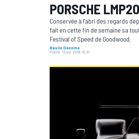
PORSCHE LMP20
Conservée à l'abri des regards de
fait en cette fin de semaine sa to
Festival of Speed de Goodwood.
Basile Davoine
MOTOGP
Publié:
12 juil. 2018, 15:31