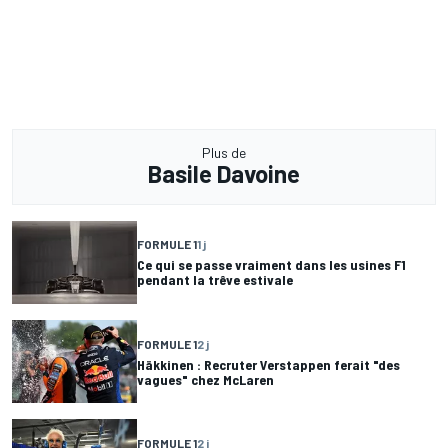
Plus de
Basile Davoine
FORMULE 1
1 j
Ce qui se passe vraiment dans les usines F1
pendant la trêve estivale
FORMULE 1
2 j
Häkkinen : Recruter Verstappen ferait "des
vagues" chez McLaren
FORMULE 1
2 j