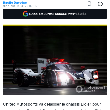
Basile Davoine
Mis à jour:
13 juil. 2019, 11:17
AJOUTER COMME SOURCE PRIVILÉGIÉE
United Autosports va délaisser le châssis Ligier pour