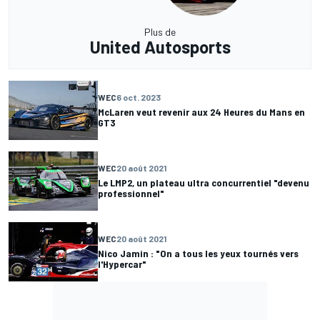
Plus de
United Autosports
WEC
6 oct. 2023
McLaren veut revenir aux 24 Heures du Mans en
GT3
WEC
20 août 2021
Le LMP2, un plateau ultra concurrentiel "devenu
professionnel"
WEC
20 août 2021
Nico Jamin : "On a tous les yeux tournés vers
l'Hypercar"