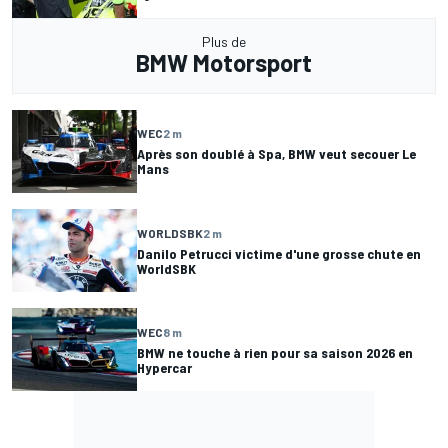
Plus de
BMW Motorsport
WEC
2 m
Après son doublé à Spa, BMW veut secouer Le
Mans
WORLDSBK
2 m
Danilo Petrucci victime d'une grosse chute en
WorldSBK
WEC
8 m
BMW ne touche à rien pour sa saison 2026 en
Hypercar