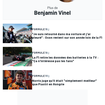
Plus de
Benjamin Vinel
FORMULE 1
5 j
"Je suis retourné dans ma voiture et j'ai
pleuré" : Ocon revient sur son année loin de la F1
FORMULE 1
9 j
La F1 retire les données des batteries à la TV :
"Ça n'intéresse pas les fans"
FORMULE 1
11 j
Norris juge qu'il était "simplement meilleur"
que Piastri en Hongrie