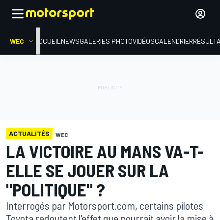
WEC
ACCUEIL
NEWS
GALERIES PHOTO
VIDÉOS
CALENDRIER
RÉSULT
ACTUALITÉS
WEC
LA VICTOIRE AU MANS VA-T-
ELLE SE JOUER SUR LA
"POLITIQUE" ?
Interrogés par Motorsport.com, certains pilotes
Toyota redoutent l'effet que pourrait avoir la mise à