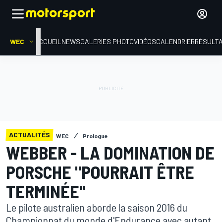
WEC
ACCUEIL
NEWS
GALERIES PHOTO
VIDÉOS
CALENDRIER
RÉSULT
ACTUALITÉS
WEC
Prologue
WEBBER - LA DOMINATION DE
PORSCHE "POURRAIT ÊTRE
TERMINÉE"
Le pilote australien aborde la saison 2016 du
Championnat du monde d'Endurance avec autant