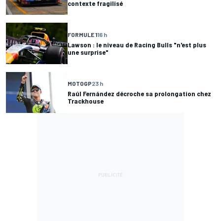
contexte fragilisé
FORMULE 1
16 h
Lawson : le niveau de Racing Bulls "n'est plus
une surprise"
MOTOGP
23 h
Raúl Fernández décroche sa prolongation chez
Trackhouse