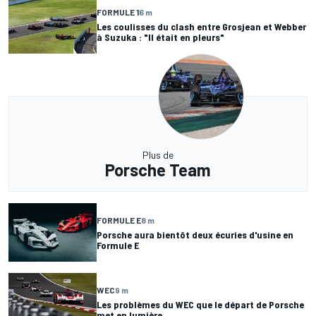
FORMULE 1
6 m
Les coulisses du clash entre Grosjean et Webber
à Suzuka : "Il était en pleurs"
Plus de
Porsche Team
FORMULE E
8 m
Porsche aura bientôt deux écuries d'usine en
Formule E
WEC
9 m
Les problèmes du WEC que le départ de Porsche
met en lumière