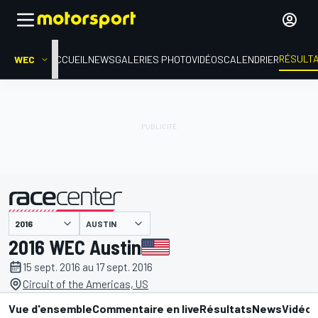
RÉSULT
WEC
ACCUEIL
NEWS
GALERIES PHOTO
VIDÉOS
CALENDRIER
AUSTIN
présenté par
2016 WEC Austin
15 sept. 2016 au 17 sept. 2016
Circuit of the Americas, US
Vue d'ensemble
Commentaire en live
Résultats
News
Vidéo