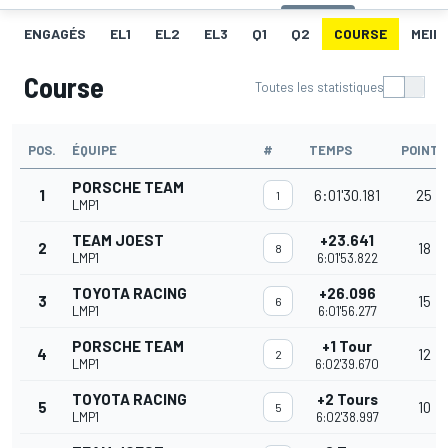
ENGAGÉS
EL1
EL2
EL3
Q1
Q2
COURSE
MEIL
Course
Toutes les statistiques
POS.
ÉQUIPE
#
TEMPS
POINTS
PORSCHE TEAM
1
6:01'30.181
25
1
LMP1
TEAM JOEST
+23.641
2
18
8
LMP1
6:01'53.822
TOYOTA RACING
+26.096
3
15
6
LMP1
6:01'56.277
PORSCHE TEAM
+1 Tour
4
12
2
LMP1
6:02'39.670
TOYOTA RACING
+2 Tours
5
10
5
LMP1
6:02'38.997