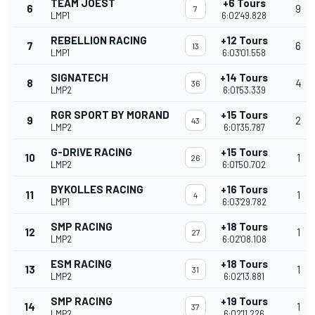
TEAM JOEST
+6 Tours
6
9
7
LMP1
6:02'49.828
REBELLION RACING
+12 Tours
7
6
13
LMP1
6:03'01.558
SIGNATECH
+14 Tours
8
4
36
LMP2
6:01'53.339
RGR SPORT BY MORAND
+15 Tours
9
2
43
LMP2
6:01'35.787
G-DRIVE RACING
+15 Tours
10
1
26
LMP2
6:01'50.702
BYKOLLES RACING
+16 Tours
11
1
4
LMP1
6:03'29.782
SMP RACING
+18 Tours
12
1
27
LMP2
6:02'08.108
ESM RACING
+18 Tours
13
1
31
LMP2
6:02'13.881
SMP RACING
+19 Tours
14
1
37
LMP2
6:02'11.226