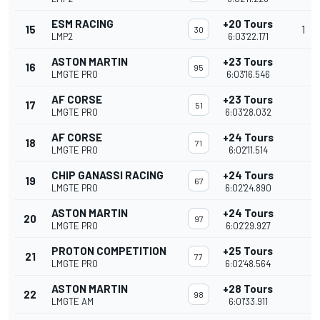
ESM RACING
+20 Tours
15
1
30
LMP2
6:03'22.171
ASTON MARTIN
+23 Tours
16
95
LMGTE PRO
6:03'16.546
AF CORSE
+23 Tours
17
51
LMGTE PRO
6:03'28.032
AF CORSE
+24 Tours
18
71
LMGTE PRO
6:02'11.514
CHIP GANASSI RACING
+24 Tours
19
67
LMGTE PRO
6:02'24.890
ASTON MARTIN
+24 Tours
20
97
LMGTE PRO
6:02'29.927
PROTON COMPETITION
+25 Tours
21
77
LMGTE PRO
6:02'48.564
ASTON MARTIN
+28 Tours
22
98
LMGTE AM
6:01'33.911