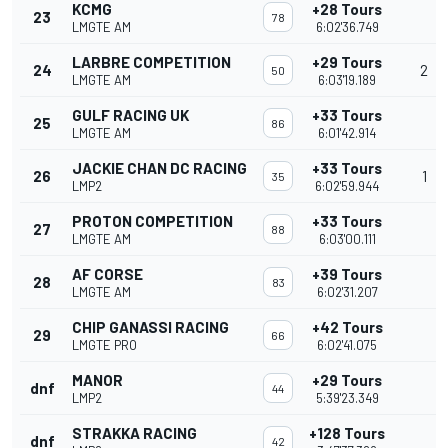
KCMG
+28 Tours
23
78
LMGTE AM
6:02'36.749
LARBRE COMPETITION
+29 Tours
24
2
50
LMGTE AM
6:03'19.189
GULF RACING UK
+33 Tours
25
86
LMGTE AM
6:01'42.914
JACKIE CHAN DC RACING
+33 Tours
26
1
35
LMP2
6:02'59.944
PROTON COMPETITION
+33 Tours
27
88
LMGTE AM
6:03'00.111
AF CORSE
+39 Tours
28
83
LMGTE AM
6:02'31.207
CHIP GANASSI RACING
+42 Tours
29
66
LMGTE PRO
6:02'41.075
MANOR
+29 Tours
dnf
44
LMP2
5:39'23.349
STRAKKA RACING
+128 Tours
dnf
42