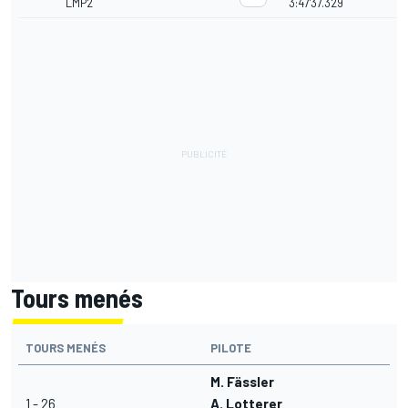
LMP2
3:47'37.329
Tours menés
TOURS MENÉS
PILOTE
M. Fässler
1 - 26
A. Lotterer