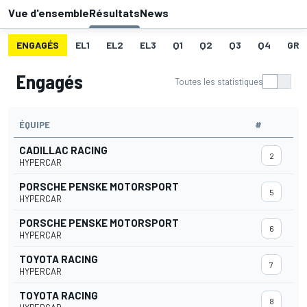
Vue d'ensemble
Résultats
News
ENGAGÉS
EL1
EL2
EL3
Q1
Q2
Q3
Q4
GRI
Engagés
Toutes les statistiques
ÉQUIPE
#
CADILLAC RACING
2
HYPERCAR
PORSCHE PENSKE MOTORSPORT
5
HYPERCAR
PORSCHE PENSKE MOTORSPORT
6
HYPERCAR
TOYOTA RACING
7
HYPERCAR
TOYOTA RACING
8