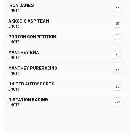
IRON DAMES
85
LMGT3
AKKODIS ASP TEAM
87
LMGT3
PROTON COMPETITION
88
LMGT3
MANTHEY EMA
91
LMGT3
MANTHEY PURERXCING
92
LMGT3
UNITED AUTOSPORTS
95
LMGT3
D'STATION RACING
777
LMGT3