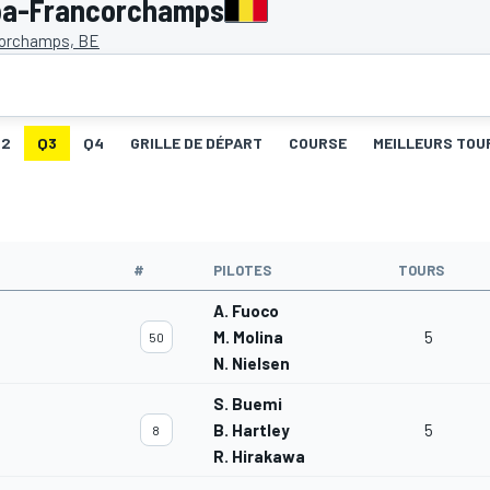
pa-Francorchamps
orchamps, BE
Q2
Q3
Q4
GRILLE DE DÉPART
COURSE
MEILLEURS TOU
#
PILOTES
TOURS
A. Fuoco
M. Molina
5
50
N. Nielsen
S. Buemi
B. Hartley
5
8
R. Hirakawa