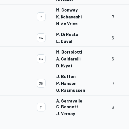
M. Conway
K. Kobayashi
7
7
N. de Vries
P. Di Resta
6
94
L. Duval
M. Bortolotti
A. Caldarelli
6
63
D. Kvyat
J. Button
P. Hanson
7
38
O. Rasmussen
A. Serravalle
C. Bennett
6
11
J. Vernay