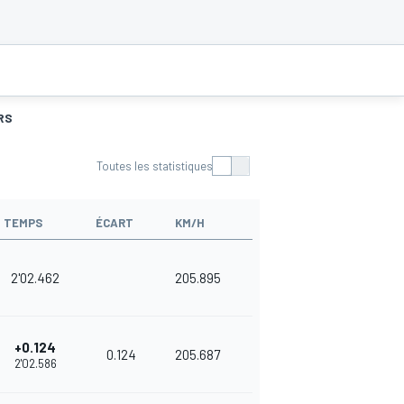
RS
Toutes les statistiques
TEMPS
ÉCART
KM/H
2'02.462
205.895
+0.124
0.124
205.687
2'02.586