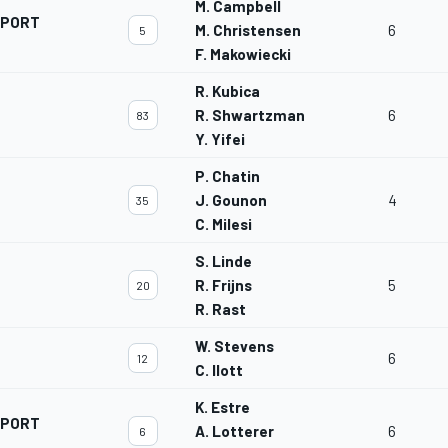
M. Campbell
SPORT
M. Christensen
6
5
F. Makowiecki
R. Kubica
R. Shwartzman
6
83
Y. Yifei
P. Chatin
J. Gounon
4
35
C. Milesi
S. Linde
R. Frijns
5
20
R. Rast
W. Stevens
6
12
C. Ilott
K. Estre
SPORT
A. Lotterer
6
6