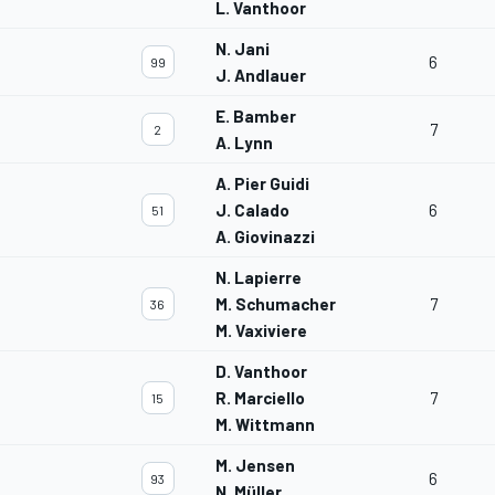
L. Vanthoor
N. Jani
6
99
J. Andlauer
E. Bamber
7
2
A. Lynn
A. Pier Guidi
J. Calado
6
51
A. Giovinazzi
N. Lapierre
M. Schumacher
7
36
M. Vaxiviere
D. Vanthoor
R. Marciello
7
15
M. Wittmann
M. Jensen
6
93
N. Müller