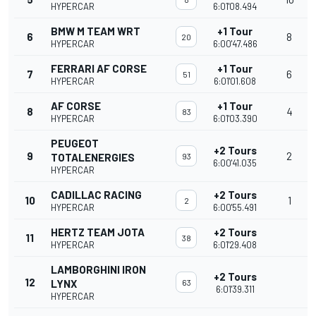
HYPERCAR
6:01'08.494
BMW M TEAM WRT
+1 Tour
6
8
20
HYPERCAR
6:00'47.486
FERRARI AF CORSE
+1 Tour
7
6
51
HYPERCAR
6:01'01.608
AF CORSE
+1 Tour
8
4
83
HYPERCAR
6:01'03.390
PEUGEOT
+2 Tours
9
2
TOTALENERGIES
93
6:00'41.035
HYPERCAR
CADILLAC RACING
+2 Tours
10
1
2
HYPERCAR
6:00'55.491
HERTZ TEAM JOTA
+2 Tours
11
38
HYPERCAR
6:01'29.408
LAMBORGHINI IRON
+2 Tours
12
LYNX
63
6:01'39.311
HYPERCAR