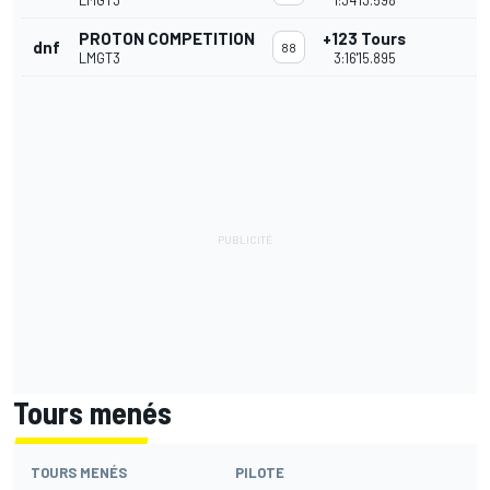
LMGT3
1:34'13.598
PROTON COMPETITION
+123 Tours
dnf
88
LMGT3
3:16'15.895
Tours menés
TOURS MENÉS
PILOTE