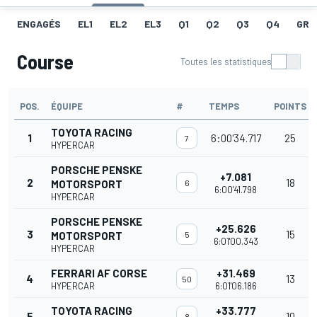
ENGAGÉS
EL1
EL2
EL3
Q1
Q2
Q3
Q4
GRI
Course
Toutes les statistiques
POS.
ÉQUIPE
#
TEMPS
POINTS
TOYOTA RACING
1
6:00'34.717
25
7
HYPERCAR
PORSCHE PENSKE
+7.081
2
18
MOTORSPORT
6
6:00'41.798
HYPERCAR
PORSCHE PENSKE
+25.626
3
15
MOTORSPORT
5
6:01'00.343
HYPERCAR
FERRARI AF CORSE
+31.469
4
13
50
HYPERCAR
6:01'06.186
TOYOTA RACING
+33.777
5
10
8