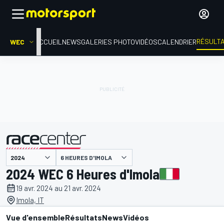
RÉSULT
WEC
ACCUEIL
NEWS
GALERIES PHOTO
VIDÉOS
CALENDRIER
6 HEURES D'IMOLA
présenté par
2024 WEC 6 Heures d'Imola
19 avr. 2024 au 21 avr. 2024
Imola, IT
Vue d'ensemble
Résultats
News
Vidéos