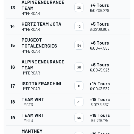
ALPINE ENDURANCE
+4 Tours
13
TEAM
35
6:02'06.278
HYPERCAR
HERTZ TEAM JOTA
+5 Tours
14
12
HYPERCAR
6:02'08.802
PEUGEOT
+6 Tours
15
TOTALENERGIES
94
6:00'44.555
HYPERCAR
ALPINE ENDURANCE
+6 Tours
16
TEAM
36
6:00'45.923
HYPERCAR
ISOTTA FRASCHINI
+14 Tours
17
11
HYPERCAR
6:00'43.532
TEAM WRT
+18 Tours
18
31
LMGT3
6:01'53.337
TEAM WRT
+18 Tours
19
46
LMGT3
6:02'16.175
MANTHEY