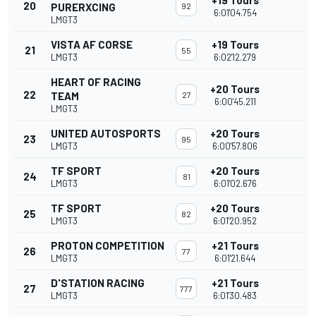
+19 Tours
20
PURERXCING
92
6:01'04.754
LMGT3
VISTA AF CORSE
+19 Tours
21
55
LMGT3
6:02'12.279
HEART OF RACING
+20 Tours
22
TEAM
27
6:00'45.211
LMGT3
UNITED AUTOSPORTS
+20 Tours
23
95
LMGT3
6:00'57.806
TF SPORT
+20 Tours
24
81
LMGT3
6:01'02.676
TF SPORT
+20 Tours
25
82
LMGT3
6:01'20.952
PROTON COMPETITION
+21 Tours
26
77
LMGT3
6:01'21.644
D'STATION RACING
+21 Tours
27
777
LMGT3
6:01'30.483