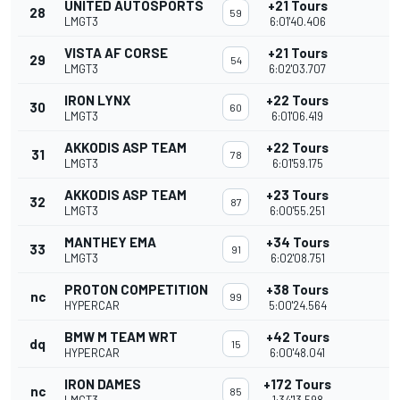
UNITED AUTOSPORTS
+21 Tours
28
59
LMGT3
6:01'40.406
VISTA AF CORSE
+21 Tours
29
54
LMGT3
6:02'03.707
IRON LYNX
+22 Tours
30
60
LMGT3
6:01'06.419
AKKODIS ASP TEAM
+22 Tours
31
78
LMGT3
6:01'59.175
AKKODIS ASP TEAM
+23 Tours
32
87
LMGT3
6:00'55.251
MANTHEY EMA
+34 Tours
33
91
LMGT3
6:02'08.751
PROTON COMPETITION
+38 Tours
nc
99
HYPERCAR
5:00'24.564
BMW M TEAM WRT
+42 Tours
dq
15
HYPERCAR
6:00'48.041
IRON DAMES
+172 Tours
nc
85