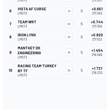
LMGT3
2'17.037
VISTA AF CORSE
+0.651
6
5
21
LMGT3
2'17.263
TEAM WRT
+0.744
7
5
32
LMGT3
2'17.356
IRON LYNX
+0.920
8
5
61
LMGT3
2'17.532
MANTHEY DK
+1.454
9
5
ENGINEERING
91
2'18.066
LMGT3
RACING TEAM TURKEY
+1.721
10
5
BY TF
34
2'18.333
LMGT3