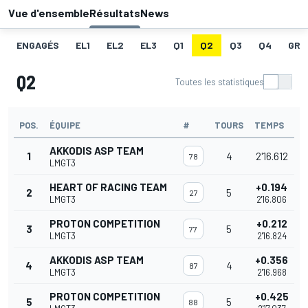
Vue d'ensemble
Résultats
News
ENGAGÉS
EL1
EL2
EL3
Q1
Q2
Q3
Q4
GRI
Q2
Toutes les statistiques
POS.
ÉQUIPE
#
TOURS
TEMPS
AKKODIS ASP TEAM
1
4
2'16.612
78
LMGT3
HEART OF RACING TEAM
+0.194
2
5
27
LMGT3
2'16.806
PROTON COMPETITION
+0.212
3
5
77
LMGT3
2'16.824
AKKODIS ASP TEAM
+0.356
4
4
87
LMGT3
2'16.968
PROTON COMPETITION
+0.425
5
5
88