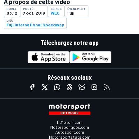
À propos de cette vidéo
DURÉE
POSTÉ
SÉRIES
ÉVÉNEMENT
03:12
7 oct. 2019
WEC
Fuji
LIEU
Fuji International Speedway
Téléchargez notre app
Réseaux sociaux
fr.Motor1.com
Motorsportjobs.com
Autosport.com
Motorsportstats.com