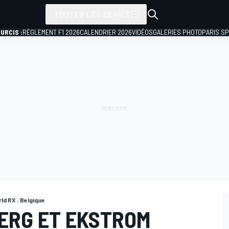
TOUTES LES SÉRIES
URCIS :
RÈGLEMENT F1 2026
CALENDRIER 2026
VIDÉOS
GALERIES PHOTO
PARIS S
ld RX : Belgique
BERG ET EKSTROM