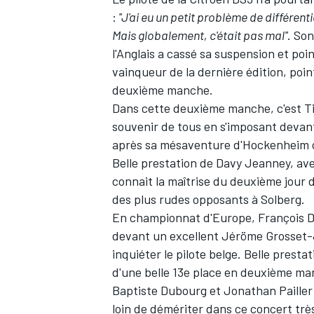
:
''J'ai eu un petit problème de différen
Mais globalement, c'était pas mal''
. Son
l'Anglais a cassé sa suspension et poi
vainqueur de la dernière édition, poi
deuxième manche.
Dans cette deuxième manche, c'est T
souvenir de tous en s'imposant deva
après sa mésaventure d'Hockenheim où
Belle prestation de Davy Jeanney, avec
connait la maîtrise du deuxième jour 
des plus rudes opposants à Solberg.
En championnat d'Europe, François Du
devant un excellent Jéröme Grosset-J
inquiéter le pilote belge. Belle prest
d'une belle 13e place en deuxième ma
Baptiste Dubourg et Jonathan Pailler 
loin de démériter dans ce concert très