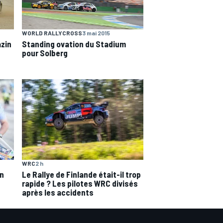
WORLD RALLYCROSS
3 mai 2015
zin
Standing ovation du Stadium
pour Solberg
WRC
2 h
on
Le Rallye de Finlande était-il trop
rapide ? Les pilotes WRC divisés
après les accidents