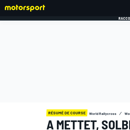
RACCO
FORMULE 1
RÉSUMÉ DE COURSE
World Rallycross
Wor
A METTET, SOL