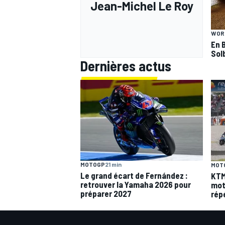
Jean-Michel Le Roy
WOR
En 
Sol
Dernières actus
AUTRES CHAMPIONNATS
MOTOGP
21 min
MOT
Le grand écart de Fernández :
KTM
retrouver la Yamaha 2026 pour
mot
préparer 2027
rép