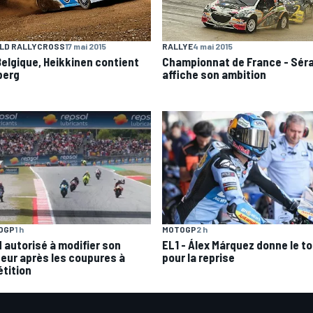
LD RALLYCROSS
17 mai 2015
RALLYE
4 mai 2015
Belgique, Heikkinen contient
Championnat de France - Séra
berg
affiche son ambition
OGP
1 h
MOTOGP
2 h
 autorisé à modifier son
EL1 - Álex Márquez donne le t
eur après les coupures à
pour la reprise
étition