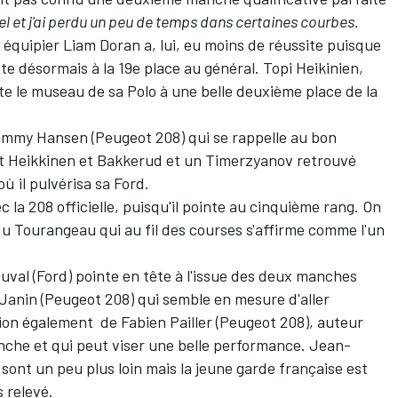
tiel et j'ai perdu un peu de temps dans certaines courbes.
 équipier Liam Doran a, lui, eu moins de réussite puisque
nte désormais à la 19e place au général. Topi Heikinien,
nte le museau de sa Polo à une belle deuxième place de la
immy Hansen (Peugeot 208) qui se rappelle au bon
nt Heikkinen et Bakkerud et un Timerzyanov retrouvé
 il pulvérisa sa Ford.
 la 208 officielle, puisqu'il pointe au cinquième rang. On
du Tourangeau qui au fil des courses s'affirme comme l'un
val (Ford) pointe en tête à l'issue des deux manches
anin (Peugeot 208) qui semble en mesure d'aller
ation également de Fabien Pailler (Peugeot 208), auteur
nche et qui peut viser une belle performance. Jean-
sont un peu plus loin mais la jeune garde française est
 relevé.