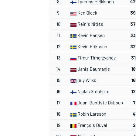
8
Toomas Heikkinen
42
9
Ken Block
39
10
Reinis Nitiss
37
11
Kevin Hansen
33
AUTRES CHAMPIONNATS
12
Kevin Eriksson
32
13
Timur Timerzyanov
31
14
Janis Baumanis
18
15
Guy Wilks
16
16
Niclas Grönholm
12
17
Jean-Baptiste Dubourg
7
18
Robin Larsson
4
19
François Duval
2