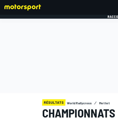
RACCO
FORMULE 1
RÉSULTATS
World Rallycross
Mettet
CHAMPIONNATS 