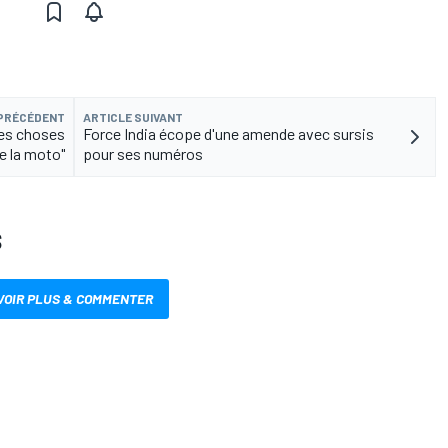
 PRÉCÉDENT
ARTICLE SUIVANT
nes choses
Force India écope d'une amende avec sursis
e la moto"
pour ses numéros
S
VOIR PLUS & COMMENTER