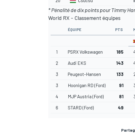
20
"Csucsu"
1
* Pénalité de dix points pour Timmy Ha
World RX - Classement équipes
ÉQUIPE
PTS
1
PSRX Volkswagen
185
2
Audi EKS
143
3
Peugeot-Hansen
133
3
Hoonigan RD (Ford)
91
4
MJP Austria (Ford)
81
6
STARD (Ford)
49
Partag