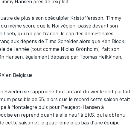
Timmy Hansen près de l'exploit
quatre de plus à son coéquipier Kristoffersson, Timmy
r du même score que le Norvégien, passe devant son
Loeb, qui n'a pas franchi le cap des demi-finales.
rang aux dépens de Timo Scheider alors que Ken Block,
ale de l'année (tout comme Niclas Grönholm), fait son
evin Hansen, également dépassé par Toomas Heikkinen.
RX en Belgique
n Sweden se rapproche tout autant du week-end parfait
m possible de 55, alors que le record cette saison était
ipe à Montalegre puis pour Peugeot-Hansen à
oise en reprend quant à elle neuf à EKS, qui a obtenu
de cette saison et le quatrième plus bas d'une équipe