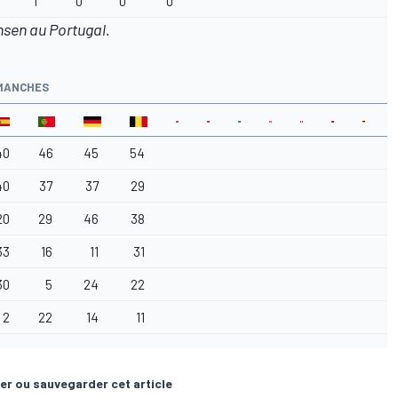
1
0
0
0
nsen au Portugal.
MANCHES
40
46
45
54
40
37
37
29
20
29
46
38
33
16
11
31
30
5
24
22
2
22
14
11
er ou sauvegarder cet article