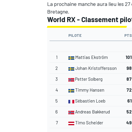
La prochaine manche aura lieu les 27 e
Bretagne.
World RX - Classement pil
PILOTE
PTS
1
Mattias Ekström
101
2
Johan Kristoffersson
98
3
Petter Solberg
87
4
Timmy Hansen
72
5
Sébastien Loeb
61
6
Andreas Bakkerud
52
7
Timo Scheider
49