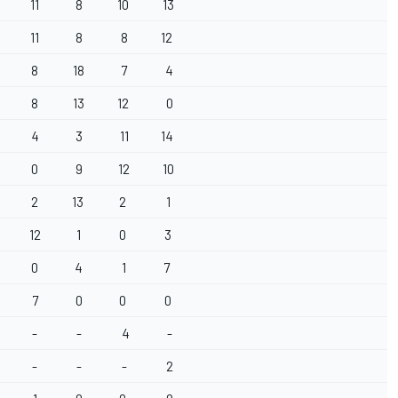
11
8
10
13
11
8
8
12
8
18
7
4
8
13
12
0
4
3
11
14
0
9
12
10
2
13
2
1
12
1
0
3
0
4
1
7
7
0
0
0
-
-
4
-
-
-
-
2