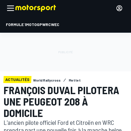
FORMULE 1
MOTOGP
WRC
WEC
ACTUALITÉS
World Rallycross
Mettet
FRANÇOIS DUVAL PILOTERA
UNE PEUGEOT 208 À
DOMICILE
L'ancien pilote officiel Ford et Citroën en WRC
prendra part une nouvelle fois à la manche belge