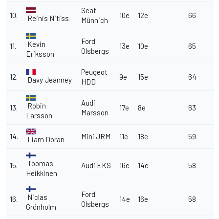
Seat
10.
10e
12e
66
Reinis Nitiss
Münnich
Ford
Kevin
11.
13e
10e
65
Olsbergs
Eriksson
Peugeot
12.
9e
15e
64
Davy Jeanney
HDD
Audi
Robin
13.
17e
8e
63
Marsson
Larsson
14.
Mini JRM
11e
18e
59
Liam Doran
Toomas
15.
Audi EKS
16e
14e
58
Heikkinen
Ford
Niclas
16.
14e
16e
58
Olsbergs
Grönholm