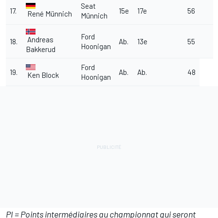
Seat
17.
15e
17e
56
René Münnich
Münnich
Ford
Andreas
18.
Ab.
13e
55
Hoonigan
Bakkerud
Ford
19.
Ab.
Ab.
48
Ken Block
Hoonigan
PI = Points intermédiaires au championnat qui seront