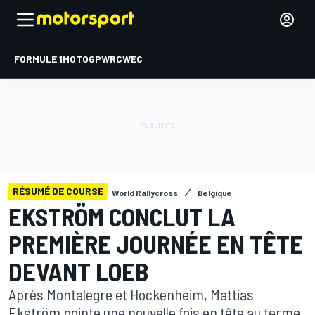
FORMULE 1
MOTOGP
WRC
WEC
RÉSUMÉ DE COURSE
World Rallycross
Belgique
EKSTRÖM CONCLUT LA
PREMIÈRE JOURNÉE EN TÊTE
DEVANT LOEB
Après Montalegre et Hockenheim, Mattias
Ekström pointe une nouvelle fois en tête au terme