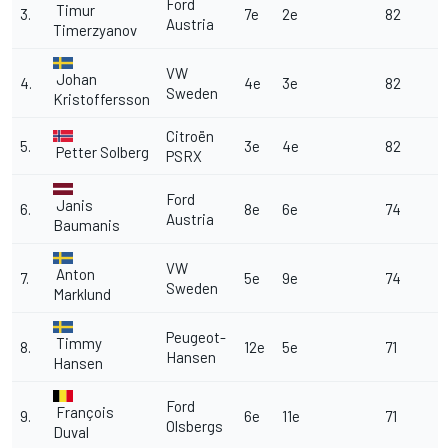
Ford
Timur
3.
7e
2e
82
Austria
Timerzyanov
VW
Johan
4.
4e
3e
82
Sweden
Kristoffersson
Citroën
5.
3e
4e
82
Petter Solberg
PSRX
Ford
Janis
6.
8e
6e
74
Austria
Baumanis
VW
Anton
7.
5e
9e
74
Sweden
Marklund
Peugeot-
Timmy
8.
12e
5e
71
Hansen
Hansen
Ford
François
9.
6e
11e
71
Olsbergs
Duval