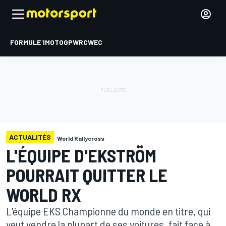
FORMULE 1
MOTOGP
WRC
WEC
ACTUALITÉS
World Rallycross
L'ÉQUIPE D'EKSTRÖM
POURRAIT QUITTER LE
WORLD RX
L'équipe EKS Championne du monde en titre, qui
veut vendre la plupart de ses voitures, fait face à