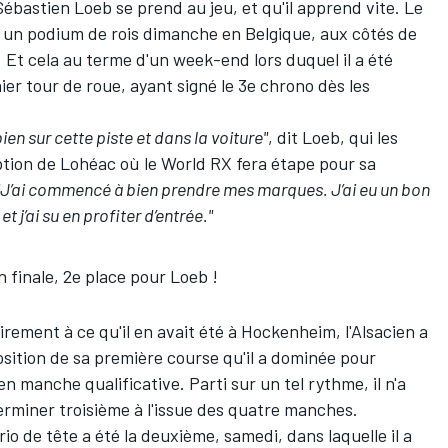
Sébastien Loeb
se prend au jeu, et qu'il apprend vite. Le
 un podium de rois dimanche en Belgique, aux côtés de
 Et cela au terme d'un week-end lors duquel il a été
er tour de roue, ayant signé le 3e chrono dès les
bien sur cette piste et dans la voiture"
, dit Loeb, qui les
ption de Lohéac où le World RX fera étape pour sa
"J’ai commencé à bien prendre mes marques. J’ai eu un bon
t j’ai su en profiter d’entrée."
 finale, 2e place pour Loeb !
rement à ce qu'il en avait été à Hockenheim, l'Alsacien a
position de sa première course qu'il a dominée pour
n manche qualificative. Parti sur un tel rythme, il n'a
terminer troisième à l'issue des quatre manches.
trio de tête a été la deuxième, samedi, dans laquelle il a