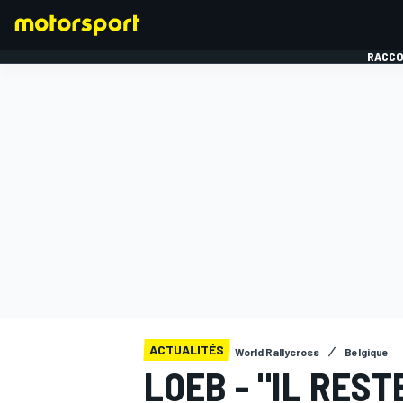
RACCO
FORMULE 1
ACTUALITÉS
World Rallycross
Belgique
LOEB - "IL RES