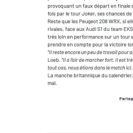
provoquant un faux départ en finale s
fois par le tour Joker, ses chances de
Reste que les Peugeot 208 WRX, si el
rivales, face aux Audi S1 du team EKS 
très loin en performance sur un tour 
AUTRES CHAMPIONNATS
prendre en compte pour la victoire l
"Il reste encore un peu de travail pour 
Loeb.
"Il a l’air de marcher fort. Il est t
tout cas, nous étions dans le match ici. 
La manche britannique du calendrier, d
mai.
Partag