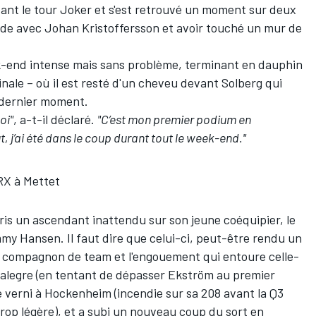
nt le tour Joker et s'est retrouvé un moment sur deux
de avec Johan Kristoffersson et avoir touché un mur de
k-end intense mais sans problème, terminant en dauphin
nale – où il est resté d'un cheveu devant Solberg qui
 dernier moment.
oi"
, a-t-il déclaré.
"C’est mon premier podium en
t, j’ai été dans le coup durant tout le week-end."
RX à Mettet
pris un ascendant inattendu sur son jeune coéquipier, le
y Hansen. Il faut dire que celui-ci, peut-être rendu un
stre compagnon de team et l'engouement qui entoure celle-
talegre (en tentant de dépasser Ekström au premier
té verni à Hockenheim (incendie sur sa 208 avant la Q3
 trop légère), et a subi un nouveau coup du sort en