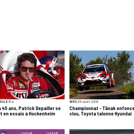
ULE 1
1 a
WRC
25 août 2019
 a 45 ans, Patrick Depailler se
Championnat - Tänak enfonce
it en essais à Hockenheim
clou, Toyota talonne Hyundai