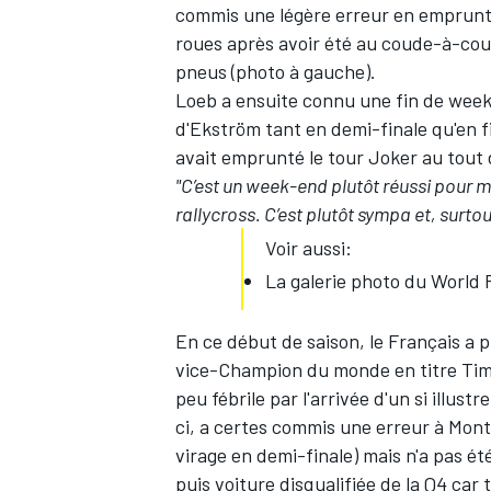
commis une légère erreur en emprunta
roues après avoir été au coude-à-cou
pneus (photo à gauche).
Loeb a ensuite connu une fin de wee
d'Ekström tant en demi-finale qu'en fi
avait emprunté le tour Joker au tout
"C’est un week-end plutôt réussi pour m
rallycross. C’est plutôt sympa et, surtou
Voir aussi:
La galerie photo du World 
En ce début de saison, le Français a 
vice-Champion du monde en titre Timm
peu fébrile par l'arrivée d'un si illu
ci, a certes commis une erreur à Mon
virage en demi-finale) mais n'a pas é
puis voiture disqualifiée de la Q4 car