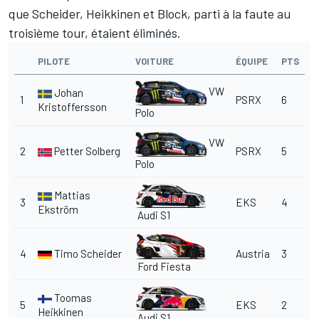
que Scheider, Heikkinen et Block, parti à la faute au
troisième tour, étaient éliminés.
PILOTE
VOITURE
ÉQUIPE
PTS
VW
Johan
1
PSRX
6
Kristoffersson
Polo
VW
2
Petter Solberg
PSRX
5
Polo
Mattias
3
EKS
4
Ekström
Audi S1
4
Timo Scheider
Austria
3
Ford Fiesta
Toomas
5
EKS
2
Heikkinen
Audi S1