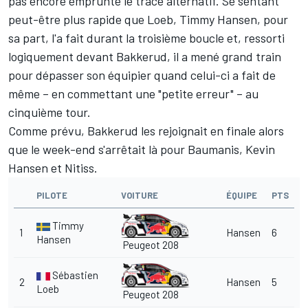
pas encore emprunté le tracé alternatif. Se sentant
peut-être plus rapide que Loeb, Timmy Hansen, pour
sa part, l'a fait durant la troisième boucle et, ressorti
logiquement devant Bakkerud, il a mené grand train
pour dépasser son équipier quand celui-ci a fait de
même – en commettant une "petite erreur" – au
cinquième tour.
Comme prévu, Bakkerud les rejoignait en finale alors
que le week-end s'arrêtait là pour Baumanis, Kevin
Hansen et Nitiss.
PILOTE
VOITURE
ÉQUIPE
PTS
Timmy
1
Hansen
6
Hansen
Peugeot 208
Sébastien
2
Hansen
5
Loeb
Peugeot 208