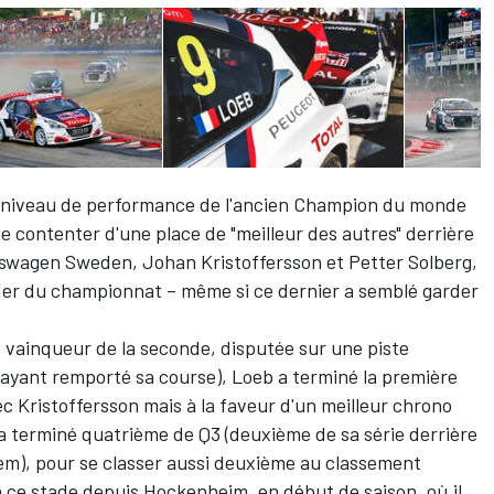
 le niveau de performance de l'ancien Champion du monde
 se contenter d'une place de "meilleur des autres" derrière
lkswagen Sweden, Johan Kristoffersson et Petter Solberg,
der du championnat
– même si ce dernier a semblé garder
vainqueur de la seconde, disputée sur une piste
 ayant remporté sa course), Loeb a terminé la première
ec Kristoffersson mais à la faveur d'un meilleur chrono
l a terminé quatrième de Q3 (deuxième de sa série derrière
dem), pour se classer aussi deuxième au classement
 à ce stade depuis Hockenheim, en début de saison, où il