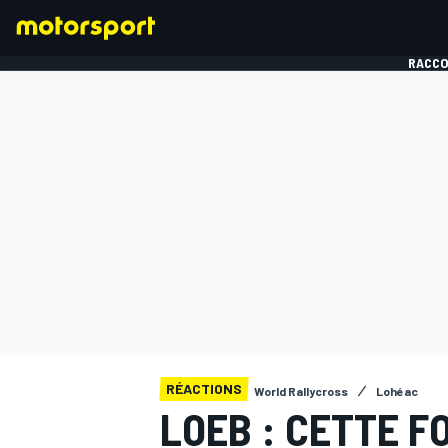
RACCO
FORMULE 1
RÉACTIONS
World Rallycross
Lohéac
LOEB : CETTE F