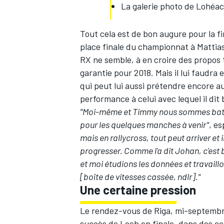
La galerie photo de Lohéac
Tout cela est de bon augure pour la fi
place finale du championnat à Mattias
RX ne semble, à en croire des
propos 
AUTRES CHAMPIONNATS
garantie pour 2018. Mais il lui faudr
qui peut lui aussi prétendre encore a
performance à celui avec lequel il dit b
"Moi-même et Timmy nous sommes batt
pour les quelques manches à venir"
, e
mais en rallycross, tout peut arriver e
progresser. Comme l'a dit Johan, c'est
et moi étudions les données et travaillo
[boîte de vitesses cassée, ndlr]."
Une certaine pression
Le rendez-vous de Riga, mi-septembre,
succès de Loeb en finale, dans des c