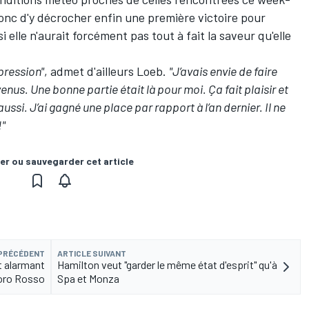
onc d'y décrocher enfin une première victoire pour
lle n'aurait forcément pas tout à fait la saveur qu'elle
pression"
, admet d'ailleurs Loeb.
"J’avais envie de faire
enus. Une bonne partie était là pour moi. Ça fait plaisir et
aussi. J’ai gagné une place par rapport à l’an dernier. Il ne
!"
er ou sauvegarder cet article
 PRÉCÉDENT
ARTICLE SUIVANT
t alarmant
Hamilton veut "garder le même état d'esprit" qu'à
oro Rosso
Spa et Monza