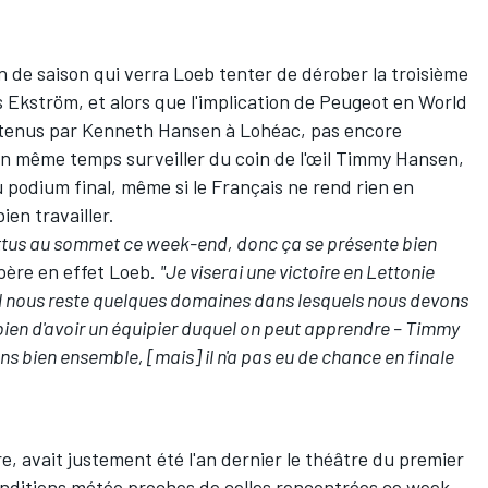
n de saison qui verra Loeb tenter de dérober la troisième
 Ekström, et alors que l'implication de Peugeot en World
tenus par Kenneth Hansen à Lohéac
, pas encore
a en même temps surveiller du coin de l'œil Timmy Hansen,
u podium final, même si le Français ne rend rien en
ien travailler.
us au sommet ce week-end, donc ça se présente bien
spère en effet Loeb.
"Je viserai une victoire en Lettonie
t il nous reste quelques domaines dans lesquels nous devons
 bien d'avoir un équipier duquel on peut apprendre – Timmy
ns bien ensemble, [mais] il n'a pas eu de chance en finale
 avait justement été l'an dernier le théâtre du premier
onditions météo proches de celles rencontrées ce week-