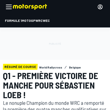
FORMULE 1
MOTOGP
WRC
WEC
RÉSUMÉ DE COURSE
World Rallycross
Belgique
Q1 - PREMIÈRE VICTOIRE DE
MANCHE POUR SÉBASTIEN
LOEB !
Le nonuple Champion du monde WRC a remporté
la première des quatre manches qualificatives sur