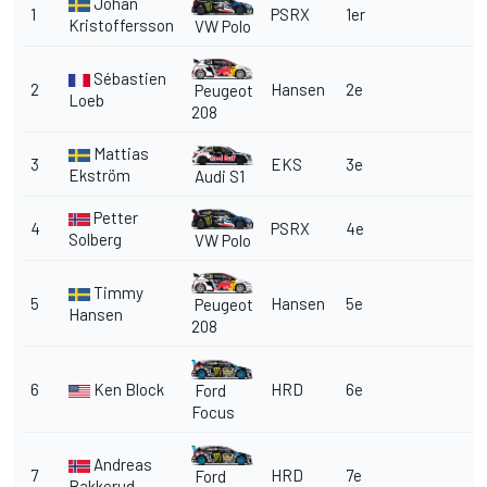
Johan
1
PSRX
1er
Kristoffersson
VW Polo
Sébastien
2
Hansen
2e
Peugeot
Loeb
208
Mattias
3
EKS
3e
Ekström
Audi S1
Petter
4
PSRX
4e
Solberg
VW Polo
Timmy
5
Hansen
5e
Peugeot
Hansen
208
6
Ken Block
HRD
6e
Ford
Focus
Andreas
7
HRD
7e
Ford
Bakkerud