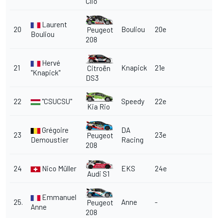
Clio
Laurent
20
Bouliou
20e
Peugeot
Bouliou
208
Hervé
21
Knapick
21e
Citroën
"Knapick"
DS3
22
"CSUCSU"
Speedy
22e
Kia Rio
Grégoire
DA
23
23e
Peugeot
Demoustier
Racing
208
24
Nico Müller
EKS
24e
Audi S1
Emmanuel
25.
Anne
-
Peugeot
Anne
208