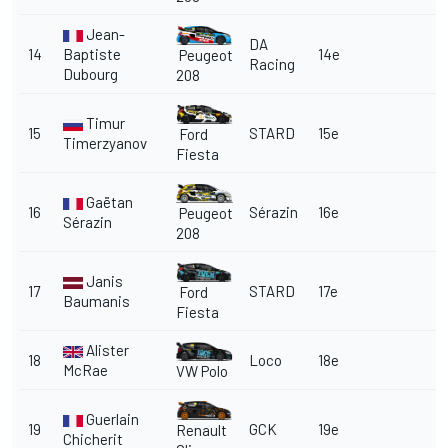
Jean-
DA
14
Baptiste
14e
Peugeot
Racing
Dubourg
208
Timur
15
STARD
15e
Ford
Timerzyanov
Fiesta
Gaëtan
16
Sérazin
16e
Peugeot
Sérazin
208
Janis
17
STARD
17e
Ford
Baumanis
Fiesta
Alister
18
Loco
18e
McRae
VW Polo
Guerlain
19
GCK
19e
Renault
Chicherit