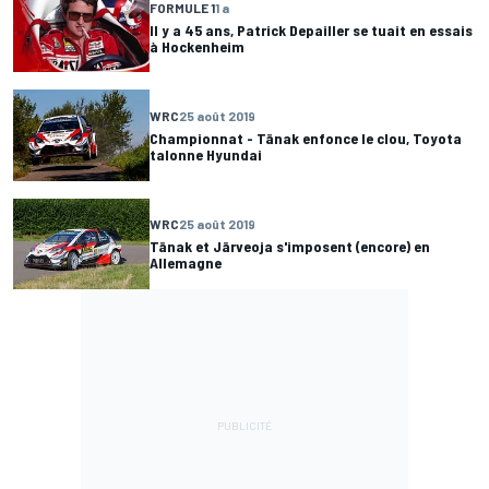
FORMULE 1
1 a
Il y a 45 ans, Patrick Depailler se tuait en essais
à Hockenheim
WRC
25 août 2019
Championnat - Tänak enfonce le clou, Toyota
talonne Hyundai
WRC
25 août 2019
Tänak et Järveoja s'imposent (encore) en
Allemagne