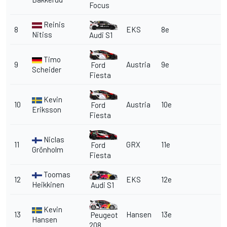
Focus
Reinis
8
EKS
8e
Nitiss
Audi S1
Timo
9
Austria
9e
Ford
Scheider
Fiesta
Kevin
10
Austria
10e
Ford
Eriksson
Fiesta
Niclas
11
GRX
11e
Ford
Grönholm
Fiesta
Toomas
12
EKS
12e
Heikkinen
Audi S1
Kevin
13
Hansen
13e
Peugeot
Hansen
208