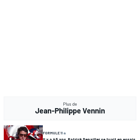
Plus de
Jean-Philippe Vennin
FORMULE 1
1 a
Il y a 45 ans, Patrick Depailler se tuait en essais