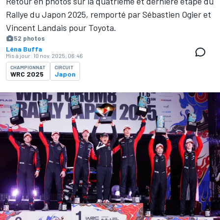
Retour en photos sur la quatrième et dernière étape du
Rallye du Japon 2025, remporté par Sébastien Ogier et
Vincent Landais pour Toyota.
52 photos
Léna Buffa
Mis à jour:
10 nov. 2025, 06:46
CHAMPIONNAT
CIRCUIT
WRC 2025
Japon