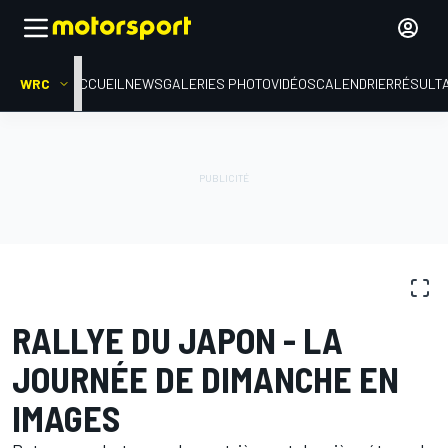
WRC
ACCUEIL
NEWS
GALERIES PHOTO
VIDÉOS
CALENDRIER
RÉSULT
GALERIES PHOTO
WRC
Rallye du Japon
RALLYE DU JAPON - LA
JOURNÉE DE DIMANCHE EN
IMAGES