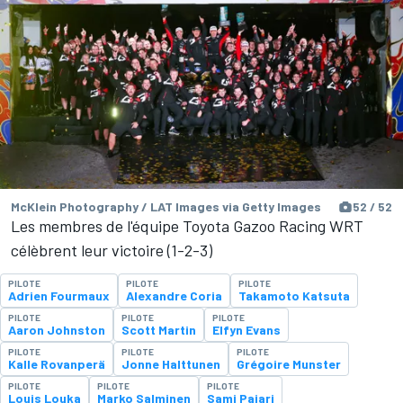
McKlein Photography / LAT Images via Getty Images
52 / 52
Les membres de l'équipe Toyota Gazoo Racing WRT
célèbrent leur victoire (1-2-3)
PILOTE
PILOTE
PILOTE
Adrien Fourmaux
Alexandre Coria
Takamoto Katsuta
PILOTE
PILOTE
PILOTE
Aaron Johnston
Scott Martin
Elfyn Evans
PILOTE
PILOTE
PILOTE
Kalle Rovanperä
Jonne Halttunen
Grégoire Munster
PILOTE
PILOTE
PILOTE
Louis Louka
Marko Salminen
Sami Pajari