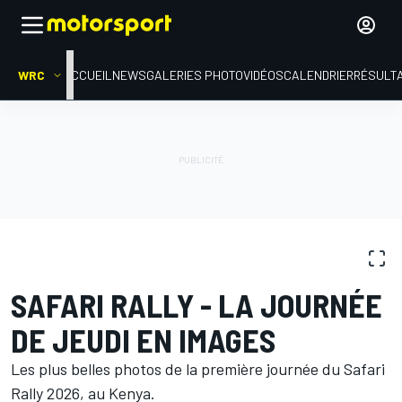
WRC
ACCUEIL
NEWS
GALERIES PHOTO
VIDÉOS
CALENDRIER
RÉSULT
GALERIES PHOTO
WRC
Safari Rally
SAFARI RALLY - LA JOURNÉE
DE JEUDI EN IMAGES
Les plus belles photos de la première journée du Safari
Rally 2026, au Kenya.