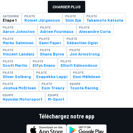
CHARGER PLUS
CATÉGORIE
PILOTE
PILOTE
PILOTE
Étape 1
Romet Jürgenson
Siim Oja
Takamoto Katsuta
PILOTE
PILOTE
PILOTE
Aaron Johnston
Adrien Fourmaux
Alexandre Coria
PILOTE
PILOTE
PILOTE
Marko Salminen
Sami Pajari
Sébastien Ogier
PILOTE
PILOTE
PILOTE
Vincent Landais
Shane Byrne
Jon Armstrong
PILOTE
PILOTE
PILOTE
Scott Martin
Elfyn Evans
Elliott Edmondson
PILOTE
PILOTE
PILOTE
Oliver Solberg
Esapekka Lappi
Enni Mälkönen
PILOTE
PILOTE
ÉQUIPE
Joshua McErlean
Eoin Treacy
Toyota Racing
ÉQUIPE
ÉQUIPE
Hyundai Motorsport
M-Sport
Téléchargez notre app