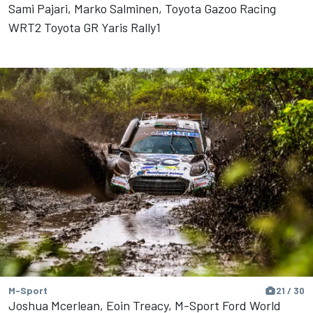
Sami Pajari, Marko Salminen, Toyota Gazoo Racing
WRT2 Toyota GR Yaris Rally1
M-Sport
21 / 30
Joshua Mcerlean, Eoin Treacy, M-Sport Ford World