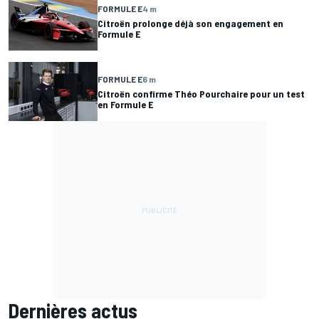
FORMULE E
4 m
Citroën prolonge déjà son engagement en
Formule E
FORMULE E
6 m
Citroën confirme Théo Pourchaire pour un test
en Formule E
Dernières actus