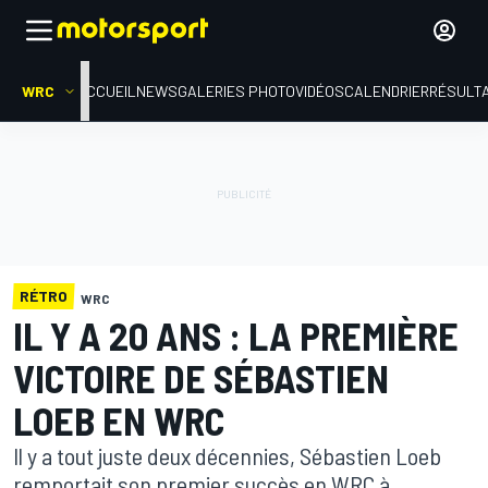
WRC
ACCUEIL
NEWS
GALERIES PHOTO
VIDÉOS
CALENDRIER
RÉSULT
RÉTRO
WRC
IL Y A 20 ANS : LA PREMIÈRE
VICTOIRE DE SÉBASTIEN
LOEB EN WRC
Il y a tout juste deux décennies, Sébastien Loeb
remportait son premier succès en WRC à