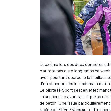
WRC
Deuxième lors des deux dernières édit
n'auront pas duré longtemps ce week
avoir pourtant décroché le meilleur te
d'un abandon dès le lendemain matin 
WEC
Le pilote
M-Sport
s'est en effet manqu
sa suspension avant ainsi que sa dire
de béton. Une issue particulièrement 
rapide qu'
Elfyn Evans
sur cette spéci