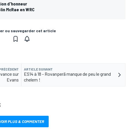
gion d'honneur
 Colin McRae en WRC
er ou sauvegarder cet article
 PRÉCÉDENT
ARTICLE SUIVANT
avance sur
ES14 à 18 - Rovanperä manque de peu le grand
Evans
chelem !
S
VOIR PLUS & COMMENTER