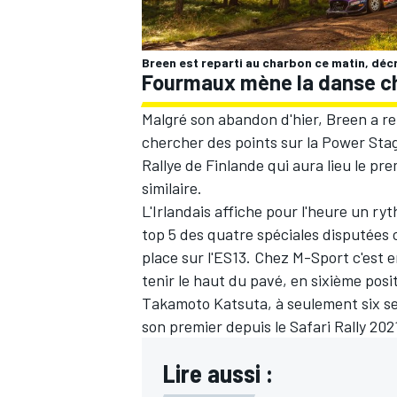
Breen est reparti au charbon ce matin, déc
Fourmaux mène la danse c
AUTRES CHAMPIONNATS
Malgré son abandon d'hier, Breen a rep
chercher des points sur la Power Stag
Rallye de Finlande qui aura lieu le p
similaire.
L'Irlandais affiche pour l'heure un ry
top 5 des quatre spéciales disputées 
place sur l'ES13. Chez M-Sport c'est 
tenir le haut du pavé, en sixième posi
Takamoto Katsuta
, à seulement six s
son premier depuis le Safari Rally 202
Lire aussi :