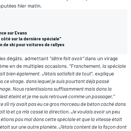
isputées hier matin.
nce sur Evans
côté sur la dernière spéciale"
 de ski pour voitures de rallyes
 les dégâts, admettant
"s'être fait avoir"
dans un virage
blème en de multiples occasions.
"Franchement, la spéciale
it bien également. J'étais satisfait de tout"
, explique
ce virage, dans lequel je suis pourtant déjà passé
einage. Nous ralentissions suffisamment mais dans la
'est éteint et je me suis retrouvé comme un passager."
e s'il n'y avait pas eu ce gros morceau de béton caché dans
ait là et ça m'a cassé la direction. Je voulais avoir un peu
étions pas mal dans cette spéciale et que la vitesse était
était sur une autre planète. J'étais content de la façon dont