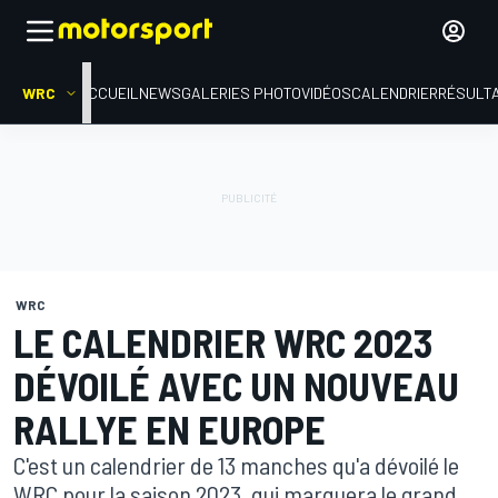
WRC
ACCUEIL
NEWS
GALERIES PHOTO
VIDÉOS
CALENDRIER
RÉSULT
WRC
LE CALENDRIER WRC 2023
DÉVOILÉ AVEC UN NOUVEAU
RALLYE EN EUROPE
C'est un calendrier de 13 manches qu'a dévoilé le
WRC pour la saison 2023, qui marquera le grand