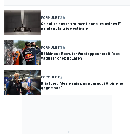
FORMULE 1
12 h
Ce qui se passe vraiment dans les usines F1
pendant la trêve estivale
FORMULE 1
13 h
Häkkinen : Recruter Verstappen ferait "des
vagues" chez McLaren
FORMULE 1
1 j
Briatore : "Je ne sais pas pourquoi Alpine ne
gagne pas"