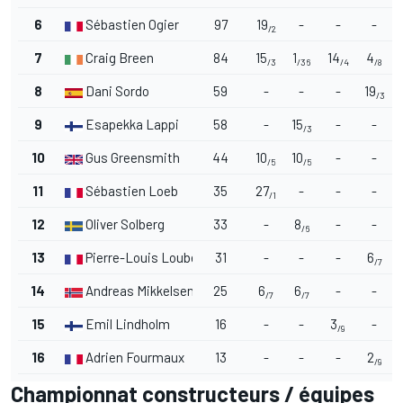
6
Sébastien Ogier
97
19
-
-
-
/2
7
Craig Breen
84
15
1
14
4
/3
/36
/4
/8
8
Dani Sordo
59
-
-
-
19
/3
9
Esapekka Lappi
58
-
15
-
-
/3
10
Gus Greensmith
44
10
10
-
-
/5
/5
11
Sébastien Loeb
35
27
-
-
-
/1
12
Oliver Solberg
33
-
8
-
-
/6
13
Pierre-Louis Loubet
31
-
-
-
6
/7
14
Andreas Mikkelsen
25
6
6
-
-
/7
/7
15
Emil Lindholm
16
-
-
3
-
/9
16
Adrien Fourmaux
13
-
-
-
2
/9
Championnat constructeurs / équipes