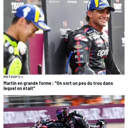
MOTOGP
12 h
Martín en grande forme : "On sort un peu du trou dans
lequel on était"