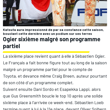
Katsuta aura impressionné de par sa constance cette saison,
bouclant cette dernière avec un podium sur ses terres
Ogier sixième malgré son programme
partiel
La sixième place revient quant à elle à
Sébastien Ogier
.
Le Français a fait bonne figure tout au long de la saison
malgré un programme partiel pour le compte de
Toyota, et devance même
Craig Breen
, auteur pourtant
de son côté d'un programme complet.
Suivent ensuite
Dani Sordo
et
Esapekka Lappi
, alors
que
Gus Greensmith
boucle le top 10 après une solide
sixième place à l'arrivée ce week-end.
Sébastien Loeb
termine quant à lui à la 11e place, devant Oliver Solberg