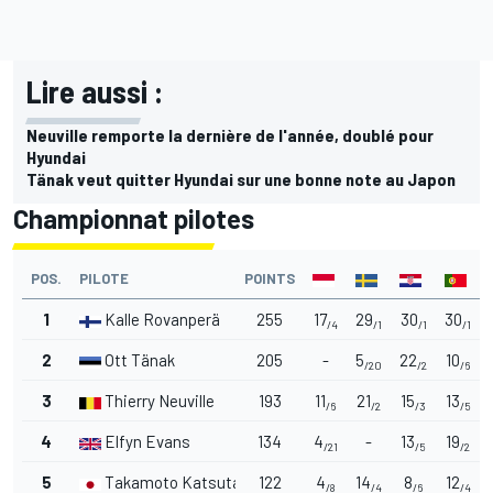
Lire aussi :
Neuville remporte la dernière de l'année, doublé pour
Hyundai
Tänak veut quitter Hyundai sur une bonne note au Japon
Championnat pilotes
POS.
PILOTE
POINTS
1
Kalle Rovanperä
255
17
29
30
30
/4
/1
/1
/1
2
Ott Tänak
205
-
5
22
10
/20
/2
/6
3
Thierry Neuville
193
11
21
15
13
/6
/2
/3
/5
4
Elfyn Evans
134
4
-
13
19
/21
/5
/2
5
Takamoto Katsuta
122
4
14
8
12
/8
/4
/6
/4