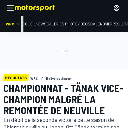
WRC
ACCUEIL
NEWS
GALERIES PHOTO
VIDÉOS
CALENDRIER
RÉSULT
RÉSULTATS
WRC
Rallye du Japon
CHAMPIONNAT - TÄNAK VICE-
CHAMPION MALGRÉ LA
REMONTÉE DE NEUVILLE
En dépit de la seconde victoire cette saison de
Thierry Neuville au Japon, Ott Tänak termine son