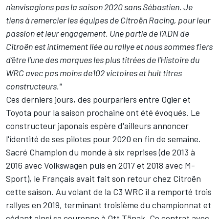
n’envisagions pas la saison 2020 sans Sébastien.
Je
tiens
à
remercier les
é
quipes de Citroën Racing, pour leur
passion et leur engagement. Une partie de l’ADN de
Citroën est intimement liée au rallye et nous sommes fiers
d’être l’une des marques les plus titrées de l’Histoire du
WRC avec pas moins de102 victoires et huit titres
constructeurs."
Ces derniers jours, des pourparlers entre Ogier et
Toyota pour la saison prochaine ont été évoqués. Le
constructeur japonais espère d'ailleurs annoncer
l'identité de ses pilotes pour 2020 en fin de semaine.
Sacré Champion du monde à six reprises (de 2013 à
2016 avec Volkswagen puis en 2017 et 2018 avec M-
Sport), le Français avait fait son retour chez Citroën
cette saison. Au volant de la C3 WRC il a remporté trois
rallyes en 2019, terminant
troisième du championnat
et
cédant ainsi sa couronne à
Ott Tänak
. Ce contrat avec