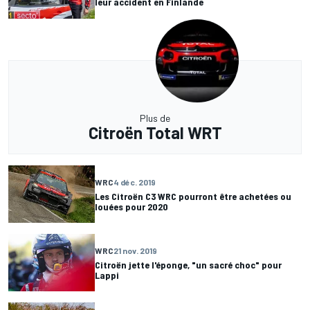
leur accident en Finlande
Plus de
Citroën Total WRT
WRC
4 déc. 2019
Les Citroën C3 WRC pourront être achetées ou
louées pour 2020
WRC
21 nov. 2019
Citroën jette l'éponge, "un sacré choc" pour
Lappi