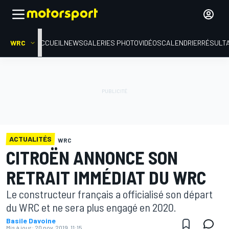
WRC
ACCUEIL
NEWS
GALERIES PHOTO
VIDÉOS
CALENDRIER
RÉSULT
ACTUALITÉS
WRC
CITROËN ANNONCE SON
RETRAIT IMMÉDIAT DU WRC
Le constructeur français a officialisé son départ
du WRC et ne sera plus engagé en 2020.
Basile Davoine
Mis à jour:
20 nov. 2019, 11:15