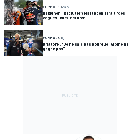
FORMULE 1
23 h
Häkkinen : Recruter Verstappen ferait "des
vagues" chez McLaren
FORMULE 1
1 j
Briatore : "Je ne sais pas pourquoi Alpine ne
gagne pas"