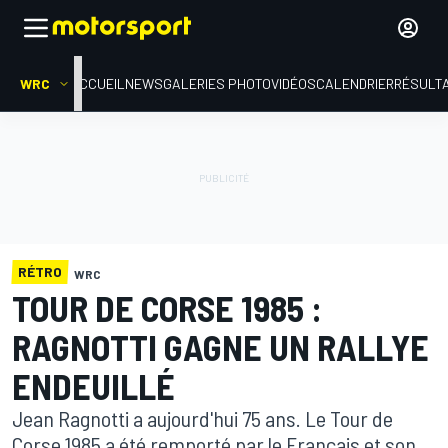
WRC
ACCUEIL
NEWS
GALERIES PHOTO
VIDÉOS
CALENDRIER
RÉSULT
RÉTRO
WRC
TOUR DE CORSE 1985 :
RAGNOTTI GAGNE UN RALLYE
ENDEUILLÉ
Jean Ragnotti a aujourd'hui 75 ans. Le Tour de
Corse 1985 a été remporté par le Français et son