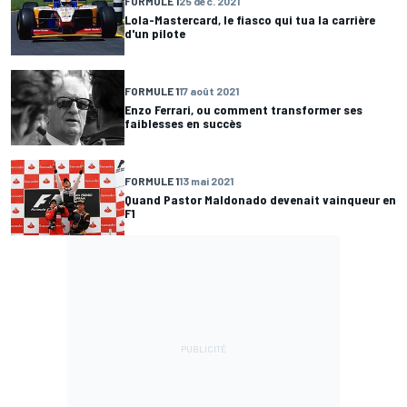
FORMULE 1
25 déc. 2021
Lola-Mastercard, le fiasco qui tua la carrière
d'un pilote
FORMULE 1
17 août 2021
Enzo Ferrari, ou comment transformer ses
faiblesses en succès
FORMULE 1
13 mai 2021
Quand Pastor Maldonado devenait vainqueur en
F1